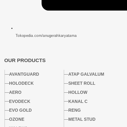
Tokopedia.com/anugerahkaryatama
OUR PRODUCTS
AVANTGUARD
ATAP GALVALUM
HOLODECK
SHEET ROLL
AERO
HOLLOW
EVODECK
KANAL C
EVO GOLD
RENG
OZONE
METAL STUD