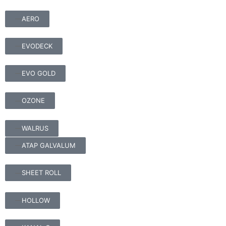
AERO
EVODECK
EVO GOLD
OZONE
WALRUS
ATAP GALVALUM
SHEET ROLL
HOLLOW