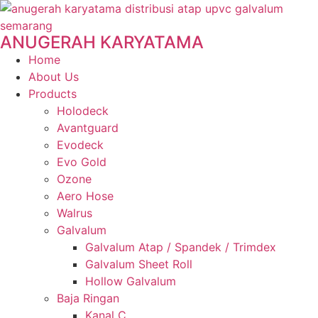
ANUGERAH KARYATAMA
Home
About Us
Products
Holodeck
Avantguard
Evodeck
Evo Gold
Ozone
Aero Hose
Walrus
Galvalum
Galvalum Atap / Spandek / Trimdex
Galvalum Sheet Roll
Hollow Galvalum
Baja Ringan
Kanal C