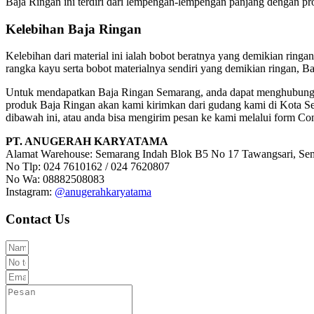
Baja Ringan ini terdiri dari lempengan-lempengan panjang dengan pro
Kelebihan Baja Ringan
Kelebihan dari material ini ialah bobot beratnya yang demikian ringa
rangka kayu serta bobot materialnya sendiri yang demikian ringan, 
Untuk mendapatkan Baja Ringan Semarang, anda dapat menghubungi
produk Baja Ringan akan kami kirimkan dari gudang kami di Kota Se
dibawah ini, atau anda bisa mengirim pesan ke kami melalui form Con
PT. ANUGERAH KARYATAMA
Alamat Warehouse: Semarang Indah Blok B5 No 17 Tawangsari, Se
No Tlp: 024 7610162 / 024 7620807
No Wa: 08882508083
Instagram:
@anugerahkaryatama
Contact Us