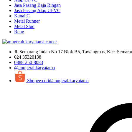
Jasa Pasang Baja Ringan
Jasa Pasang Atap UPVC
Kanal C
Metal Runner
Metal Stud
Reng
Jl. Semarang Indah No.17 Blok B5, Tawangmas, Kec. Semara
024 35320138
0888-250-8083
@anugerahkaryatama
Shopee.co.id/anugerahkaryatama