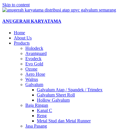
Skip to content
ANUGERAH KARYATAMA
Home
About Us
Products
Holodeck
Avantguard
Evodeck
Evo Gold
Ozone
Aero Hose
Walrus
Galvalum
Galvalum Atap / Spandek / Trimdex
Galvalum Sheet Roll
Hollow Galvalum
Baja Ringan
Kanal C
Reng
Metal Stud dan Metal Runner
Jasa Pasang