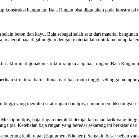
ap konstruksi bangunan. Baja Ringan bisa digunakan pada konstruksi ru
selain beton dan kayu. Baja sebagai salah satu dari material banguna
ya, material baja digabungkan dengan material lain untuk menutup kel
akhir akhir ini digunakan struktur rangka atap baja ringan. Baja Ringa
perluan struktural harus dibuat dari baja mutu tinggi, sehingga mempu
nggi yang memiliki sifat ringan dan tipis, namun memiliki fungsi seta
skipun tipis, baja ringan memiliki derajat kekuatan tarik yang tinggi
g tipis. Ketebalan baja ringan yang beredar sekarang ini berkisar dar
cenderung lebih rapat (Equipment Kitchen). Semakin besar beban yang