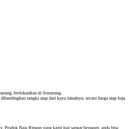
arang, berlokasikan di Semarang.
dibandingkan rangka atap dari kayu misalnya, secara harga atap baja
dy. Produk Baja Ringan yang kami jual sangat beragam, anda bisa