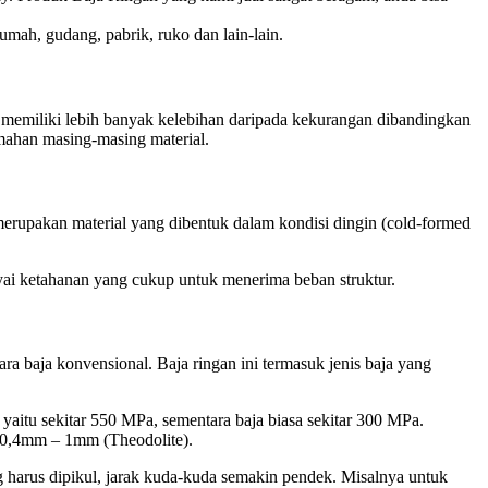
mah, gudang, pabrik, ruko dan lain-lain.
n memiliki lebih banyak kelebihan daripada kekurangan dibandingkan
emahan masing-masing material.
n merupakan material yang dibentuk dalam kondisi dingin (cold-formed
nyai ketahanan yang cukup untuk menerima beban struktur.
ra baja konvensional. Baja ringan ini termasuk jenis baja yang
 yaitu sekitar 550 MPa, sementara baja biasa sekitar 300 MPa.
i 0,4mm – 1mm (Theodolite).
 harus dipikul, jarak kuda-kuda semakin pendek. Misalnya untuk