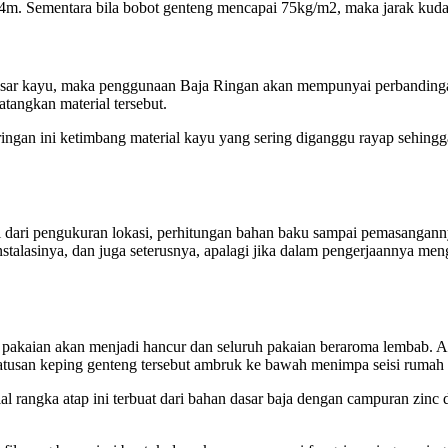
1,4m. Sementara bila bobot genteng mencapai 75kg/m2, maka jarak kud
 dasar kayu, maka penggunaan Baja Ringan akan mempunyai perbanding
tangkan material tersebut.
a ringan ini ketimbang material kayu yang sering diganggu rayap seh
wali dari pengukuran lokasi, perhitungan bahan baku sampai pemasangann
nstalasinya, dan juga seterusnya, apalagi jika dalam pengerjaannya me
 pakaian akan menjadi hancur dan seluruh pakaian beraroma lembab. Ak
tusan keping genteng tersebut ambruk ke bawah menimpa seisi rumah 
rial rangka atap ini terbuat dari bahan dasar baja dengan campuran zinc