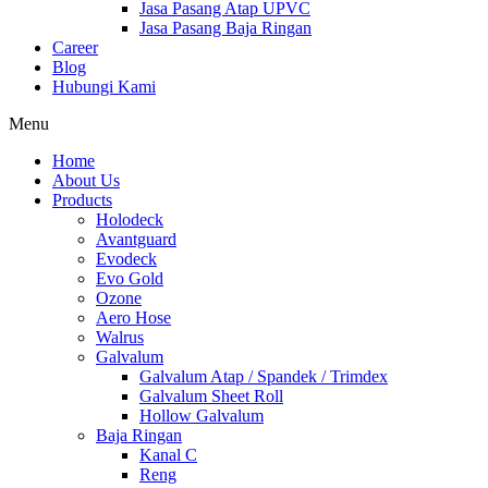
Jasa Pasang Atap UPVC
Jasa Pasang Baja Ringan
Career
Blog
Hubungi Kami
Menu
Home
About Us
Products
Holodeck
Avantguard
Evodeck
Evo Gold
Ozone
Aero Hose
Walrus
Galvalum
Galvalum Atap / Spandek / Trimdex
Galvalum Sheet Roll
Hollow Galvalum
Baja Ringan
Kanal C
Reng