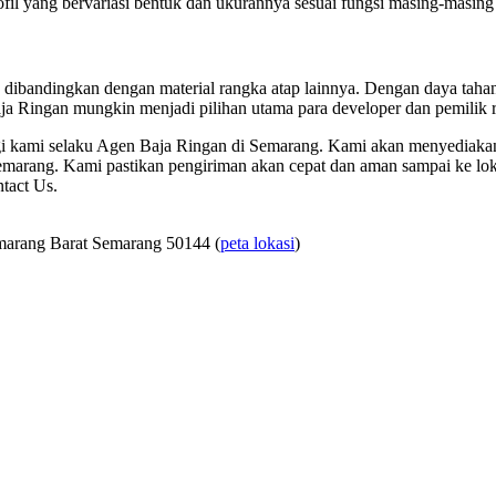
fil yang bervariasi bentuk dan ukurannya sesuai fungsi masing-masing 
n dibandingkan dengan material rangka atap lainnya. Dengan daya tahan
Baja Ringan mungkin menjadi pilihan utama para developer dan pemilik 
 kami selaku Agen Baja Ringan di Semarang. Kami akan menyediakan
marang. Kami pastikan pengiriman akan cepat dan aman sampai ke lok
tact Us.
marang Barat Semarang 50144 (
peta lokasi
)