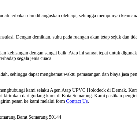
h terbakar dan dihanguskan oleh api, sehingga mempunyai keamanan ad
ulasi. Dengan demikian, suhu pada ruangan akan tetap sejuk dan tida
ebisingan dengan sangat baik. Atap ini sangat tepat untuk digunakan
erhadap segala jenis cuaca.
dah, sehingga dapat menghemat waktu pemasangan dan biaya jasa pema
t menghubungi kami selaku Agen Atap UPVC Holodeck di Demak. Ka
kirimkan dari gudang kami di Kota Semarang. Kami pastikan pengiri
ngirim pesan ke kami melalui form
Contact Us
.
Semarang Barat Semarang 50144