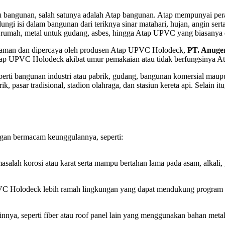
 bangunan, salah satunya adalah Atap bangunan. Atap mempunyai peran
ungi isi dalam bangunan dari teriknya sinar matahari, hujan, angin se
tuk rumah, metal untuk gudang, asbes, hingga Atap UPVC yang biasanya
aman dan dipercaya oleh produsen Atap UPVC Holodeck,
PT. Anuge
n Atap UPVC Holodeck akibat umur pemakaian atau tidak berfungsinya
perti bangunan industri atau pabrik, gudang, bangunan komersial mau
pasar tradisional, stadion olahraga, dan stasiun kereta api. Selain it
gan bermacam keunggulannya, seperti:
h korosi atau karat serta mampu bertahan lama pada asam, alkali, g
C Holodeck lebih ramah lingkungan yang dapat mendukung program p
ainnya, seperti fiber atau roof panel lain yang menggunakan bahan