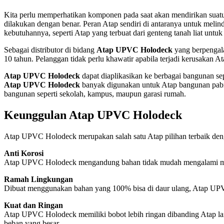
Kita perlu memperhatikan komponen pada saat akan mendirikan suatu
dilakukan dengan benar. Peran Atap sendiri di antaranya untuk melind
kebutuhannya, seperti Atap yang terbuat dari genteng tanah liat un
Sebagai distributor di bidang
Atap UPVC Holodeck
yang berpengal
10 tahun. Pelanggan tidak perlu khawatir apabila terjadi kerusaka
Atap UPVC Holodeck
dapat diaplikasikan ke berbagai bangunan se
Atap UPVC Holodeck
banyak digunakan untuk Atap bangunan pabrik, 
bangunan seperti sekolah, kampus, maupun garasi rumah.
Keunggulan Atap UPVC Holodeck
Atap UPVC Holodeck merupakan salah satu Atap pilihan terbaik den
Anti Korosi
Atap UPVC Holodeck mengandung bahan tidak mudah mengalami masala
Ramah Lingkungan
Dibuat menggunakan bahan yang 100% bisa di daur ulang, Atap UPV
Kuat dan Ringan
Atap UPVC Holodeck memiliki bobot lebih ringan dibanding Atap l
beban yang besar.