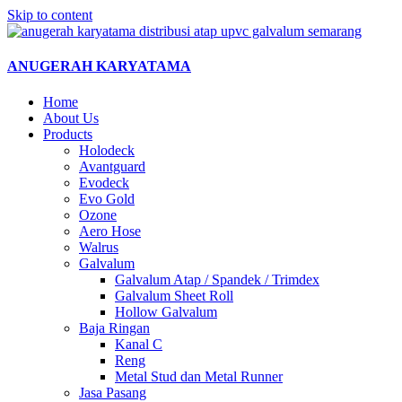
Skip to content
ANUGERAH KARYATAMA
Home
About Us
Products
Holodeck
Avantguard
Evodeck
Evo Gold
Ozone
Aero Hose
Walrus
Galvalum
Galvalum Atap / Spandek / Trimdex
Galvalum Sheet Roll
Hollow Galvalum
Baja Ringan
Kanal C
Reng
Metal Stud dan Metal Runner
Jasa Pasang