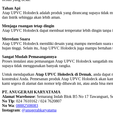
Tahan Api
Atap UPVC Holodeck adalah produk yang dirancang supaya tidak muda
dan listrik sehingga akan lebih aman.
Menjaga ruangan tetap dingin
Atap UPVC Holodeck dapat membuat temperatur lebih dingin tanpa ins
Meredam Suara
Atap UPVC Holodeck memiliki desain yang mampu meredam suara dan k
hujan tinggi. Selain itu, Atap UPVC Holodeck juga mampu bertahan t
Sangat Mudah Pemasangannya
Proses instalasi atau pemasangan Atap UPVC Holodeck sangatlah mu
supaya tidak menggunakan banyak rangka.
Untuk mendapatkan
Atap UPVC Holodeck di Demak
, anda dapa
konstruksi Anda. Pemesanan produk Atap UPVC Holodeck akan kami 
kami segera di alamat dan nomor telp dibawah ini, atau anda bisa me
PT. ANUGERAH KARYATAMA
Alamat Warehouse
: Semarang Indah Blok B5 No 17 Tawangsari, 
No Tlp
: 024 7610162 / 024 7620807
No Wa
:
08882508083
Instagram
:
@anugerahkaryatama