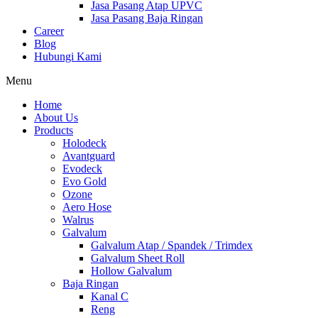
Jasa Pasang Atap UPVC
Jasa Pasang Baja Ringan
Career
Blog
Hubungi Kami
Menu
Home
About Us
Products
Holodeck
Avantguard
Evodeck
Evo Gold
Ozone
Aero Hose
Walrus
Galvalum
Galvalum Atap / Spandek / Trimdex
Galvalum Sheet Roll
Hollow Galvalum
Baja Ringan
Kanal C
Reng