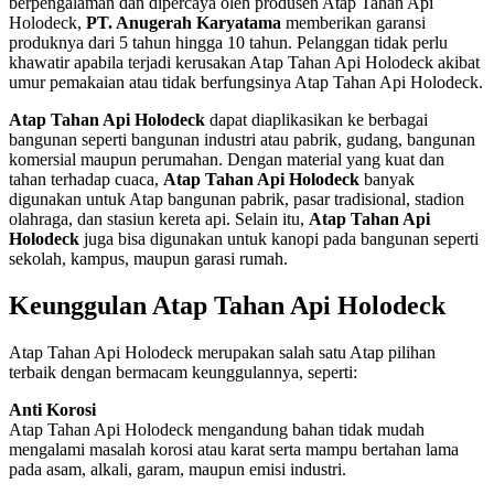
berpengalaman dan dipercaya oleh produsen Atap Tahan Api
Holodeck,
PT. Anugerah Karyatama
memberikan garansi
produknya dari 5 tahun hingga 10 tahun. Pelanggan tidak perlu
khawatir apabila terjadi kerusakan Atap Tahan Api Holodeck akibat
umur pemakaian atau tidak berfungsinya Atap Tahan Api Holodeck.
Atap Tahan Api Holodeck
dapat diaplikasikan ke berbagai
bangunan seperti bangunan industri atau pabrik, gudang, bangunan
komersial maupun perumahan. Dengan material yang kuat dan
tahan terhadap cuaca,
Atap Tahan Api Holodeck
banyak
digunakan untuk Atap bangunan pabrik, pasar tradisional, stadion
olahraga, dan stasiun kereta api. Selain itu,
Atap Tahan Api
Holodeck
juga bisa digunakan untuk kanopi pada bangunan seperti
sekolah, kampus, maupun garasi rumah.
Keunggulan Atap Tahan Api Holodeck
Atap Tahan Api Holodeck merupakan salah satu Atap pilihan
terbaik dengan bermacam keunggulannya, seperti:
Anti Korosi
Atap Tahan Api Holodeck mengandung bahan tidak mudah
mengalami masalah korosi atau karat serta mampu bertahan lama
pada asam, alkali, garam, maupun emisi industri.