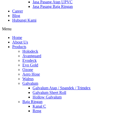
Jasa Pasang Atap UPVC
Jasa Pasang Baja Ringan
Career
Blog
Hubungi Kami
Menu
Home
About Us
Products
Holodeck
Avantguard
Evodeck
Evo Gold
Ozone
Aero Hose
Walrus
Galvalum
Galvalum Atap / Spandek / Trimdex
Galvalum Sheet Roll
Hollow Galvalum
Baja Ringan
Kanal C
Reng