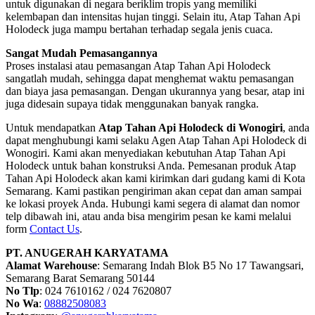
untuk digunakan di negara beriklim tropis yang memiliki
kelembapan dan intensitas hujan tinggi. Selain itu, Atap Tahan Api
Holodeck juga mampu bertahan terhadap segala jenis cuaca.
Sangat Mudah Pemasangannya
Proses instalasi atau pemasangan Atap Tahan Api Holodeck
sangatlah mudah, sehingga dapat menghemat waktu pemasangan
dan biaya jasa pemasangan. Dengan ukurannya yang besar, atap ini
juga didesain supaya tidak menggunakan banyak rangka.
Untuk mendapatkan
Atap Tahan Api Holodeck di Wonogiri
, anda
dapat menghubungi kami selaku Agen Atap Tahan Api Holodeck di
Wonogiri. Kami akan menyediakan kebutuhan Atap Tahan Api
Holodeck untuk bahan konstruksi Anda. Pemesanan produk Atap
Tahan Api Holodeck akan kami kirimkan dari gudang kami di Kota
Semarang. Kami pastikan pengiriman akan cepat dan aman sampai
ke lokasi proyek Anda. Hubungi kami segera di alamat dan nomor
telp dibawah ini, atau anda bisa mengirim pesan ke kami melalui
form
Contact Us
.
PT. ANUGERAH KARYATAMA
Alamat Warehouse
: Semarang Indah Blok B5 No 17 Tawangsari,
Semarang Barat Semarang 50144
No Tlp
: 024 7610162 / 024 7620807
No Wa
:
08882508083