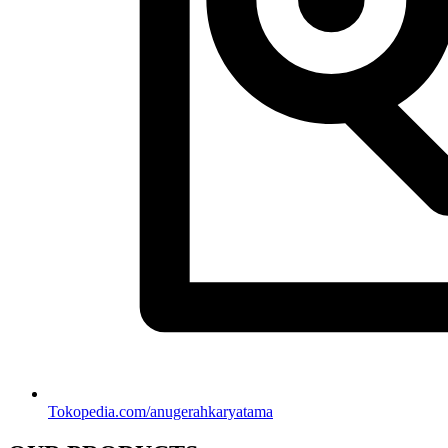
Tokopedia.com/anugerahkaryatama