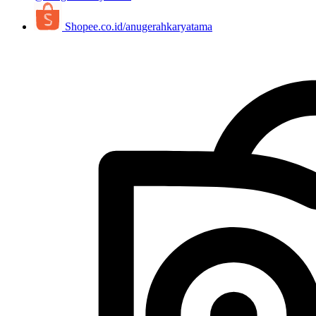
Shopee.co.id/anugerahkaryatama