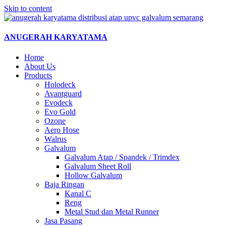
Skip to content
ANUGERAH KARYATAMA
Home
About Us
Products
Holodeck
Avantguard
Evodeck
Evo Gold
Ozone
Aero Hose
Walrus
Galvalum
Galvalum Atap / Spandek / Trimdex
Galvalum Sheet Roll
Hollow Galvalum
Baja Ringan
Kanal C
Reng
Metal Stud dan Metal Runner
Jasa Pasang