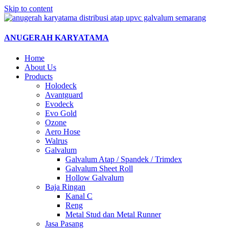
Skip to content
ANUGERAH KARYATAMA
Home
About Us
Products
Holodeck
Avantguard
Evodeck
Evo Gold
Ozone
Aero Hose
Walrus
Galvalum
Galvalum Atap / Spandek / Trimdex
Galvalum Sheet Roll
Hollow Galvalum
Baja Ringan
Kanal C
Reng
Metal Stud dan Metal Runner
Jasa Pasang