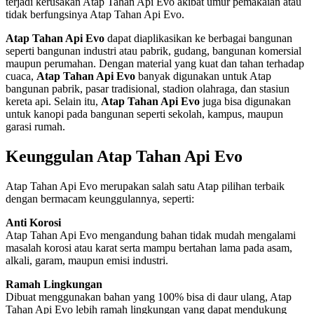
terjadi kerusakan Atap Tahan Api Evo akibat umur pemakaian atau
tidak berfungsinya Atap Tahan Api Evo.
Atap Tahan Api Evo
dapat diaplikasikan ke berbagai bangunan
seperti bangunan industri atau pabrik, gudang, bangunan komersial
maupun perumahan. Dengan material yang kuat dan tahan terhadap
cuaca,
Atap Tahan Api Evo
banyak digunakan untuk Atap
bangunan pabrik, pasar tradisional, stadion olahraga, dan stasiun
kereta api. Selain itu,
Atap Tahan Api Evo
juga bisa digunakan
untuk kanopi pada bangunan seperti sekolah, kampus, maupun
garasi rumah.
Keunggulan Atap Tahan Api Evo
Atap Tahan Api Evo merupakan salah satu Atap pilihan terbaik
dengan bermacam keunggulannya, seperti:
Anti Korosi
Atap Tahan Api Evo mengandung bahan tidak mudah mengalami
masalah korosi atau karat serta mampu bertahan lama pada asam,
alkali, garam, maupun emisi industri.
Ramah Lingkungan
Dibuat menggunakan bahan yang 100% bisa di daur ulang, Atap
Tahan Api Evo lebih ramah lingkungan yang dapat mendukung