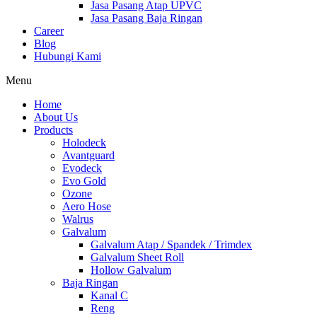
Jasa Pasang Atap UPVC
Jasa Pasang Baja Ringan
Career
Blog
Hubungi Kami
Menu
Home
About Us
Products
Holodeck
Avantguard
Evodeck
Evo Gold
Ozone
Aero Hose
Walrus
Galvalum
Galvalum Atap / Spandek / Trimdex
Galvalum Sheet Roll
Hollow Galvalum
Baja Ringan
Kanal C
Reng