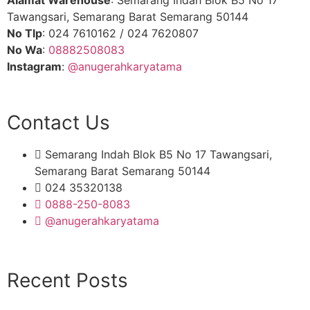
Alamat Warehouse
: Semarang Indah Blok B5 No 17
Tawangsari, Semarang Barat Semarang 50144
No Tlp
: 024 7610162 / 024 7620807
No Wa
:
08882508083
Instagram
:
@anugerahkaryatama
Contact Us
Semarang Indah Blok B5 No 17 Tawangsari,
Semarang Barat Semarang 50144
024 35320138
0888-250-8083
@anugerahkaryatama
Hubungi Kami
Recent Posts