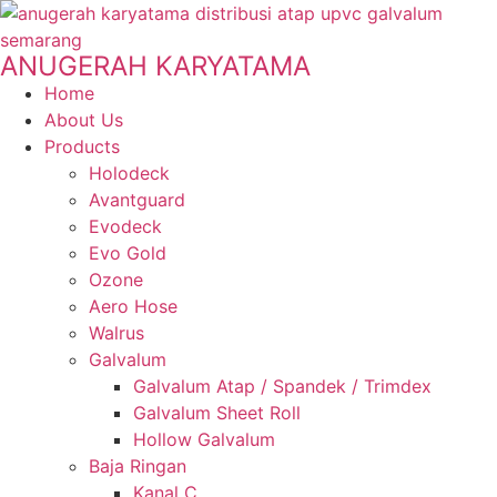
ANUGERAH KARYATAMA
Home
About Us
Products
Holodeck
Avantguard
Evodeck
Evo Gold
Ozone
Aero Hose
Walrus
Galvalum
Galvalum Atap / Spandek / Trimdex
Galvalum Sheet Roll
Hollow Galvalum
Baja Ringan
Kanal C