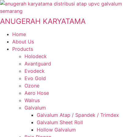
Skip
to
content
ANUGERAH KARYATAMA
Home
About Us
Products
Holodeck
Avantguard
Evodeck
Evo Gold
Ozone
Aero Hose
Walrus
Galvalum
Galvalum Atap / Spandek / Trimdex
Galvalum Sheet Roll
Hollow Galvalum