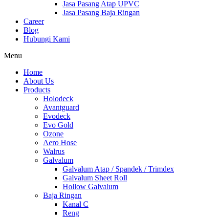
Jasa Pasang Atap UPVC
Jasa Pasang Baja Ringan
Career
Blog
Hubungi Kami
Menu
Home
About Us
Products
Holodeck
Avantguard
Evodeck
Evo Gold
Ozone
Aero Hose
Walrus
Galvalum
Galvalum Atap / Spandek / Trimdex
Galvalum Sheet Roll
Hollow Galvalum
Baja Ringan
Kanal C
Reng