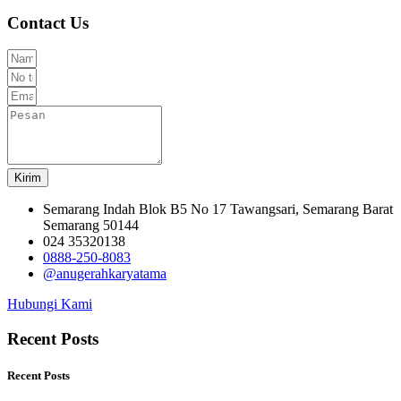
Jual Baja Ringan Terdekat
Agen Baja Ringan Terdekat
Categories
Baja Ringan
Atap UPVC
Jasa Pasang Baja Ringan
Jasa Pasang Atap UPVC
Kanal C
Metal Runner
Metal Stud
Reng
Jl. Semarang Indah No.17 Blok B5, Tawangmas, Kec.
Semarang Barat, Kota Semarang, Jawa Tengah 50144
024 35320138
0888-250-8083
@anugerahkaryatama
Shopee.co.id/anugerahkaryatama