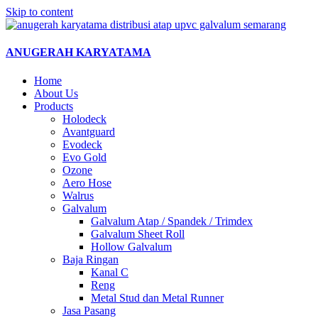
Skip to content
ANUGERAH KARYATAMA
Home
About Us
Products
Holodeck
Avantguard
Evodeck
Evo Gold
Ozone
Aero Hose
Walrus
Galvalum
Galvalum Atap / Spandek / Trimdex
Galvalum Sheet Roll
Hollow Galvalum
Baja Ringan
Kanal C
Reng
Metal Stud dan Metal Runner
Jasa Pasang