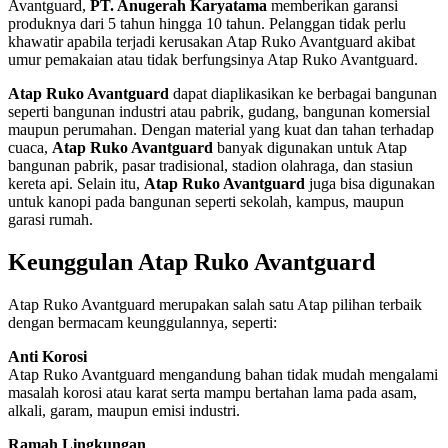
Kuat dan Ringan
Atap Ruko Avantguard memiliki bobot lebih ringan dibanding Atap
lainnya, seperti fiber atau roof panel lain yang menggunakan bahan
metal dan komposit, namun Atap Ruko Avantguard mampu
menahan beban yang besar.
Tahan Api
Atap Ruko Avantguard adalah produk yang dirancang supaya tidak
mudah terbakar dan dihanguskan oleh api, sehingga mempunyai
keamanan ada pada titik maksimal. Produk ini juga tidak bisa
menjalarkan api dan listrik sehingga akan lebih aman.
Menjaga ruangan tetap dingin
Atap Ruko Avantguard dapat membuat temperatur lebih dingin
tanpa insulasi. Dengan demikian, suhu pada ruangan akan tetap
sejuk dan tidak terpengaruh pada cuaca panas di luar bangunan.
Meredam Suara
Atap Ruko Avantguard memiliki desain yang mampu meredam
suara dan kebisingan dengan sangat baik. Atap ini sangat tepat
untuk digunakan di negara beriklim tropis yang memiliki
kelembapan dan intensitas hujan tinggi. Selain itu, Atap Ruko
Avantguard juga mampu bertahan terhadap segala jenis cuaca.