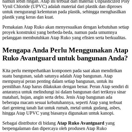
umur pemakaian atau tidak berfungsinya Atap Ruko Avantguard.
Atap Ruko Avantguard
dapat diaplikasikan ke berbagai bangunan
seperti bangunan industri atau pabrik, gudang, bangunan komersial
maupun perumahan. Dengan material yang kuat dan tahan terhadap
cuaca,
Atap Ruko Avantguard
banyak digunakan untuk Atap
bangunan pabrik, pasar tradisional, stadion olahraga, dan stasiun
kereta api. Selain itu,
Atap Ruko Avantguard
juga bisa digunakan
untuk kanopi pada bangunan seperti sekolah, kampus, maupun
garasi rumah.
Keunggulan Atap Ruko Avantguard
Atap Ruko Avantguard merupakan salah satu Atap pilihan terbaik
dengan bermacam keunggulannya, seperti:
Anti Korosi
Atap Ruko Avantguard mengandung bahan tidak mudah mengalami
masalah korosi atau karat serta mampu bertahan lama pada asam,
alkali, garam, maupun emisi industri.
Ramah Lingkungan
Dibuat menggunakan bahan yang 100% bisa di daur ulang, Atap
Ruko Avantguard lebih ramah lingkungan yang dapat mendukung
program pelestarian alam.