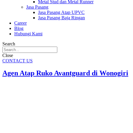
Metal Stud dan Metal Runner
Jasa Pasang
Jasa Pasang Atap UPVC
Jasa Pasang Baja Ringan
Career
Blog
Hubungi Kami
Search
Close
CONTACT US
Agen Atap Ruko Avantguard di Wonogiri
PT. Anugerah Karyatama Agen Atap Ruko Avantguard di
Wonogiri
menyediakan Atap Ruko berkualitas yang di produksi
oleh produsen ternama di Indonesia dengan menggunakan teknologi
terbaru untuk menghadirkan produk yang tahan lama dan kuat
namun lebih ringan. Atap ini terbuat dari material Unplasticized Poly
Vynil Chloride (UPVC) adalah material dari plastik dan diproses
untuk mengurangi kelenturan pada plastik, sehingga menghasilkan