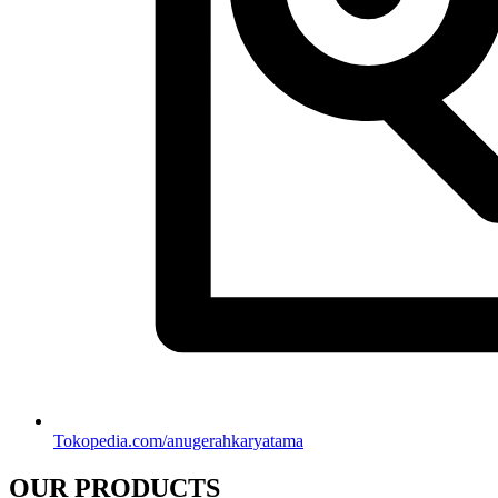
AVANTGUARD
HOLODECK
AERO
EVODECK
EVO GOLD
OZONE
WALRUS
ATAP GALVALUM
SHEET ROLL
HOLLOW
KANAL C
RENG
METAL STUD
OUR COMPANY
HOME
ABOUT US
CAREER
CONTACT US