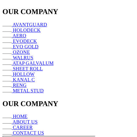
© 2024 - Anugerah Karyatama
Customize
Reject All
Accept All
Powered by
✖
►
Necessary Cookies
Always Active
Necessary cookies enable essential site features like secure log-ins
and consent preference adjustments. They do not store personal
data.
None
►
Functional Cookies
Remark
Functional cookies support features like content sharing on social
media, collecting feedback, and enabling third-party tools.
None
►
Analytical Cookies
Remark
Analytical cookies track visitor interactions, providing insights on
metrics like visitor count, bounce rate, and traffic sources.
None