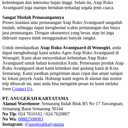
Kirim
Semarang Indah Blok B5 No 17 Tawangsari, Semarang Barat
Semarang 50144
024 35320138
0888-250-8083
@anugerahkaryatama
Hubungi Kami
Recent Posts
Recent Posts
Distributor Baja Ringan Boja
Jual Baja Ringan Jogja
Jual Baja Ringan Semarang