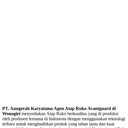
plastik yang keras dan kuat.
Pemakaian Atap Ruko akan menyesuaikan dengan kebutuhan setiap
proyek konstruksi yang berbeda-beda, namun pada umumnya
pelanggan membutuhkan Atap Ruko yang efisien serta berkualitas.
Mengapa Anda Perlu Menggunakan Atap
Ruko Avantguard untuk bangunan Anda?
Kita perlu memperhatikan komponen pada saat akan mendirikan
suatu bangunan, salah satunya adalah Atap bangunan. Atap
mempunyai peran penting dalam setiap bangunan, untuk itu
pemilihan Atap harus dilakukan dengan benar. Peran Atap sendiri di
antaranya untuk melindungi isi dalam bangunan dari teriknya sinar
matahari, hujan, angin serta debu. Jenis Atap bangunan ada
beberapa macam sesuai kebutuhannya, seperti Atap yang terbuat
dari genteng tanah liat untuk rumah, metal untuk gudang, asbes,
hingga Atap UPVC yang biasanya digunakan untuk kanopi.
Sebagai distributor di bidang
Atap Ruko Avantguard
yang
berpengalaman dan dipercaya oleh produsen Atap Ruko
Avantguard,
PT. Anugerah Karyatama
memberikan garansi
produknya dari 5 tahun hingga 10 tahun. Pelanggan tidak perlu
khawatir apabila terjadi kerusakan Atap Ruko Avantguard akibat