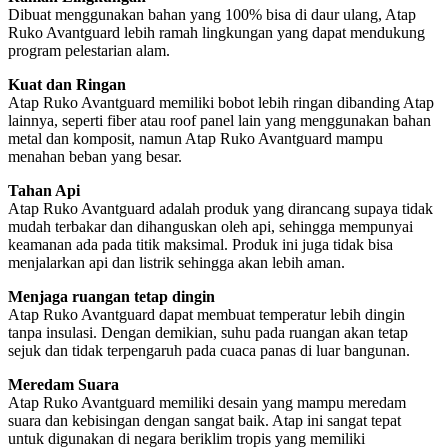
Sangat Mudah Pemasangannya
Proses instalasi atau pemasangan Atap Ruko Avantguard sangatlah
mudah, sehingga dapat menghemat waktu pemasangan dan biaya
jasa pemasangan. Dengan ukurannya yang besar, atap ini juga
didesain supaya tidak menggunakan banyak rangka.
Untuk mendapatkan
Atap Ruko Avantguard di Wonogiri
, anda
dapat menghubungi kami selaku Agen Atap Ruko Avantguard di
Wonogiri. Kami akan menyediakan kebutuhan Atap Ruko
Avantguard untuk bahan konstruksi Anda. Pemesanan produk Atap
Ruko Avantguard akan kami kirimkan dari gudang kami di Kota
Semarang. Kami pastikan pengiriman akan cepat dan aman sampai
ke lokasi proyek Anda. Hubungi kami segera di alamat dan nomor
telp dibawah ini, atau anda bisa mengirim pesan ke kami melalui
form
Contact Us
.
PT. ANUGERAH KARYATAMA
Alamat Warehouse
: Semarang Indah Blok B5 No 17 Tawangsari,
Semarang Barat Semarang 50144
No Tlp
: 024 7610162 / 024 7620807
No Wa
:
08882508083
Instagram
:
@anugerahkaryatama
Contact Us