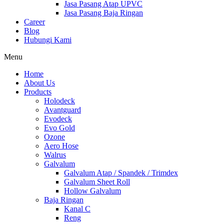
Jasa Pasang Atap UPVC
Jasa Pasang Baja Ringan
Career
Blog
Hubungi Kami
Menu
Home
About Us
Products
Holodeck
Avantguard
Evodeck
Evo Gold
Ozone
Aero Hose
Walrus
Galvalum
Galvalum Atap / Spandek / Trimdex
Galvalum Sheet Roll
Hollow Galvalum
Baja Ringan
Kanal C
Reng