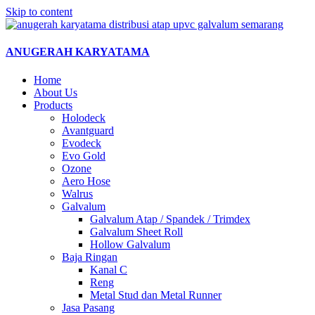
Skip to content
ANUGERAH KARYATAMA
Home
About Us
Products
Holodeck
Avantguard
Evodeck
Evo Gold
Ozone
Aero Hose
Walrus
Galvalum
Galvalum Atap / Spandek / Trimdex
Galvalum Sheet Roll
Hollow Galvalum
Baja Ringan
Kanal C
Reng
Metal Stud dan Metal Runner
Jasa Pasang