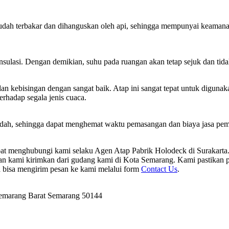
ah terbakar dan dihanguskan oleh api, sehingga mempunyai keamanan a
nsulasi. Dengan demikian, suhu pada ruangan akan tetap sejuk dan tida
kebisingan dengan sangat baik. Atap ini sangat tepat untuk digunakan
erhadap segala jenis cuaca.
udah, sehingga dapat menghemat waktu pemasangan dan biaya jasa pema
pat menghubungi kami selaku Agen Atap Pabrik Holodeck di Surakart
n kami kirimkan dari gudang kami di Kota Semarang. Kami pastikan p
a bisa mengirim pesan ke kami melalui form
Contact Us
.
Semarang Barat Semarang 50144