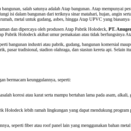
 bangunan, salah satunya adalah Atap bangunan. Atap mempunyai peran
ungi isi dalam bangunan dari teriknya sinar matahari, hujan, angin se
tuk rumah, metal untuk gudang, asbes, hingga Atap UPVC yang biasanya
aman dan dipercaya oleh produsen Atap Pabrik Holodeck,
PT. Anuge
Atap Pabrik Holodeck akibat umur pemakaian atau tidak berfungsinya A
perti bangunan industri atau pabrik, gudang, bangunan komersial mau
pasar tradisional, stadion olahraga, dan stasiun kereta api. Selain it
ngan bermacam keunggulannya, seperti:
ah korosi atau karat serta mampu bertahan lama pada asam, alkali, g
ik Holodeck lebih ramah lingkungan yang dapat mendukung program pe
ainnya, seperti fiber atau roof panel lain yang menggunakan bahan m