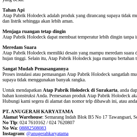
Tahan Api
Atap Pabrik Holodeck adalah produk yang dirancang supaya tidak mud
dan listrik sehingga akan lebih aman.
Menjaga ruangan tetap dingin
Atap Pabrik Holodeck dapat membuat temperatur lebih dingin tanpa i
Meredam Suara
Atap Pabrik Holodeck memiliki desain yang mampu meredam suara dan 
hujan tinggi. Selain itu, Atap Pabrik Holodeck juga mampu bertahan t
Sangat Mudah Pemasangannya
Proses instalasi atau pemasangan Atap Pabrik Holodeck sangatlah m
supaya tidak menggunakan banyak rangka.
Untuk mendapatkan
Atap Pabrik Holodeck di Surakarta
, anda da
bahan konstruksi Anda. Pemesanan produk Atap Pabrik Holodeck aka
Hubungi kami segera di alamat dan nomor telp dibawah ini, atau and
PT. ANUGERAH KARYATAMA
Alamat Warehouse
: Semarang Indah Blok B5 No 17 Tawangsari, 
No Tlp
: 024 7610162 / 024 7620807
No Wa
:
08882508083
Instagram
:
@anugerahkaryatama