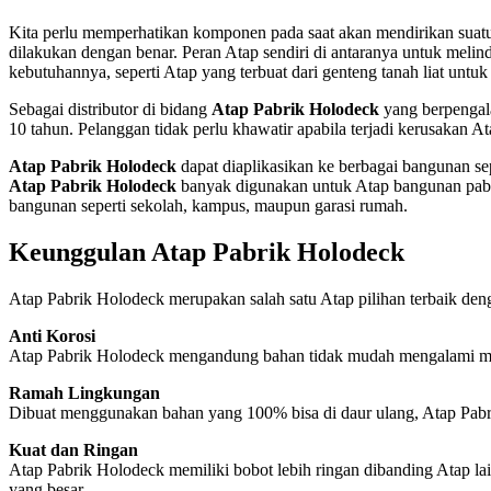
Kita perlu memperhatikan komponen pada saat akan mendirikan suatu
dilakukan dengan benar. Peran Atap sendiri di antaranya untuk melind
kebutuhannya, seperti Atap yang terbuat dari genteng tanah liat un
Sebagai distributor di bidang
Atap Pabrik Holodeck
yang berpengal
10 tahun. Pelanggan tidak perlu khawatir apabila terjadi kerusakan 
Atap Pabrik Holodeck
dapat diaplikasikan ke berbagai bangunan se
Atap Pabrik Holodeck
banyak digunakan untuk Atap bangunan pabrik, 
bangunan seperti sekolah, kampus, maupun garasi rumah.
Keunggulan Atap Pabrik Holodeck
Atap Pabrik Holodeck merupakan salah satu Atap pilihan terbaik de
Anti Korosi
Atap Pabrik Holodeck mengandung bahan tidak mudah mengalami masal
Ramah Lingkungan
Dibuat menggunakan bahan yang 100% bisa di daur ulang, Atap Pabr
Kuat dan Ringan
Atap Pabrik Holodeck memiliki bobot lebih ringan dibanding Atap l
yang besar.