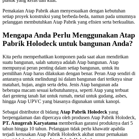
plastik yang keras dan kuat.
Pemakaian Atap Pabrik akan menyesuaikan dengan kebutuhan
setiap proyek konstruksi yang berbeda-beda, namun pada umumnya
pelanggan membutuhkan Atap Pabrik yang efisien serta berkualitas.
Mengapa Anda Perlu Menggunakan Atap
Pabrik Holodeck untuk bangunan Anda?
Kita perlu memperhatikan komponen pada saat akan mendirikan
suatu bangunan, salah satunya adalah Atap bangunan. Atap
mempunyai peran penting dalam setiap bangunan, untuk itu
pemilihan Atap harus dilakukan dengan benar. Peran Atap sendiri di
antaranya untuk melindungi isi dalam bangunan dari teriknya sinar
matahari, hujan, angin serta debu. Jenis Atap bangunan ada
beberapa macam sesuai kebutuhannya, seperti Atap yang terbuat
dari genteng tanah liat untuk rumah, metal untuk gudang, asbes,
hingga Atap UPVC yang biasanya digunakan untuk kanopi.
Sebagai distributor di bidang
Atap Pabrik Holodeck
yang
berpengalaman dan dipercaya oleh produsen Atap Pabrik Holodeck,
PT. Anugerah Karyatama
memberikan garansi produknya dari 5
tahun hingga 10 tahun. Pelanggan tidak perlu khawatir apabila
terjadi kerusakan Atap Pabrik Holodeck akibat umur pemakaian