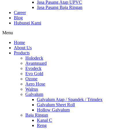
Jasa Pasang Atap UPVC
Jasa Pasang Baja Ringan
Career
Blog
Hubungi Kami
Menu
Home
About Us
Products
Holodeck
Avantguard
Evodeck
Evo Gold
Ozone
Aero Hose
Walrus
Galvalum
Galvalum Atap / Spandek / Trimdex
Galvalum Sheet Roll
Hollow Galvalum
Baja Ringan
Kanal C
Reng