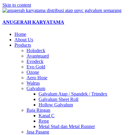
Skip to content
ANUGERAH KARYATAMA
Home
About Us
Products
Holodeck
Avantguard
Evodeck
Evo Gold
Ozone
Aero Hose
Walrus
Galvalum
Galvalum Atap / Spandek / Trimdex
Galvalum Sheet Roll
Hollow Galvalum
Baja Ringan
Kanal C
Reng
Metal Stud dan Metal Runner
Jasa Pasang