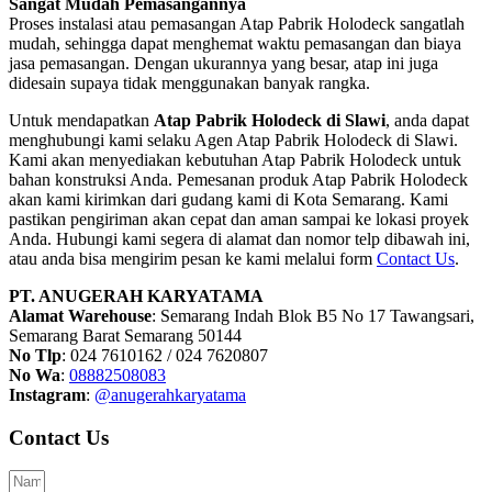
Sangat Mudah Pemasangannya
Proses instalasi atau pemasangan Atap Pabrik Holodeck sangatlah
mudah, sehingga dapat menghemat waktu pemasangan dan biaya
jasa pemasangan. Dengan ukurannya yang besar, atap ini juga
didesain supaya tidak menggunakan banyak rangka.
Untuk mendapatkan
Atap Pabrik Holodeck di Slawi
, anda dapat
menghubungi kami selaku Agen Atap Pabrik Holodeck di Slawi.
Kami akan menyediakan kebutuhan Atap Pabrik Holodeck untuk
bahan konstruksi Anda. Pemesanan produk Atap Pabrik Holodeck
akan kami kirimkan dari gudang kami di Kota Semarang. Kami
pastikan pengiriman akan cepat dan aman sampai ke lokasi proyek
Anda. Hubungi kami segera di alamat dan nomor telp dibawah ini,
atau anda bisa mengirim pesan ke kami melalui form
Contact Us
.
PT. ANUGERAH KARYATAMA
Alamat Warehouse
: Semarang Indah Blok B5 No 17 Tawangsari,
Semarang Barat Semarang 50144
No Tlp
: 024 7610162 / 024 7620807
No Wa
:
08882508083
Instagram
:
@anugerahkaryatama
Contact Us