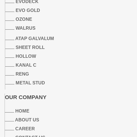
EVODECK
EVO GOLD
OZONE
WALRUS
ATAP GALVALUM
SHEET ROLL
HOLLOW
KANAL C
RENG
METAL STUD
OUR COMPANY
HOME
ABOUT US
CAREER