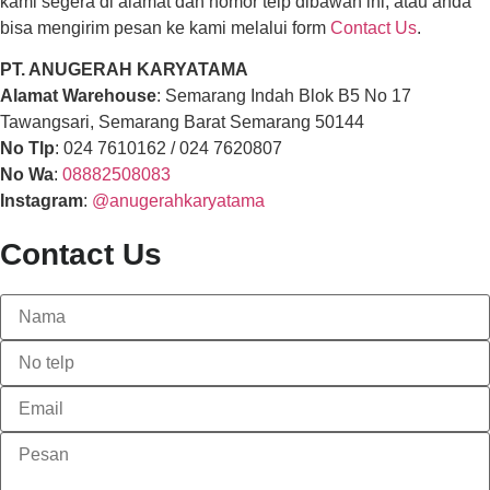
kami segera di alamat dan nomor telp dibawah ini, atau anda
bisa mengirim pesan ke kami melalui form
Contact Us
.
PT. ANUGERAH KARYATAMA
Alamat Warehouse
: Semarang Indah Blok B5 No 17
Tawangsari, Semarang Barat Semarang 50144
No Tlp
: 024 7610162 / 024 7620807
No Wa
:
08882508083
Instagram
:
@anugerahkaryatama
Contact Us