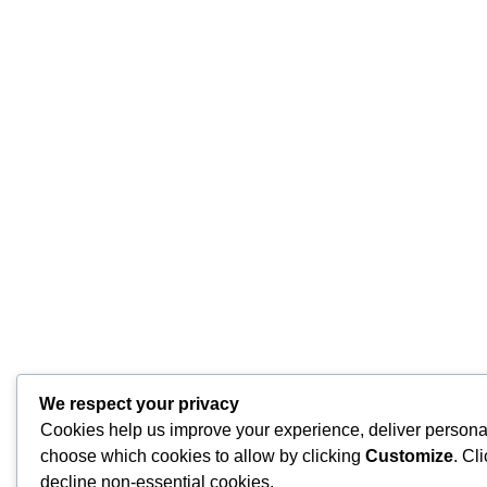
We respect your privacy
Cookies help us improve your experience, deliver personal
choose which cookies to allow by clicking
Customize
. Cl
decline non-essential cookies.