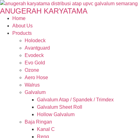
ANUGERAH KARYATAMA
Home
About Us
Products
Holodeck
Avantguard
Evodeck
Evo Gold
Ozone
Aero Hose
Walrus
Galvalum
Galvalum Atap / Spandek / Trimdex
Galvalum Sheet Roll
Hollow Galvalum
Baja Ringan
Kanal C
Reng