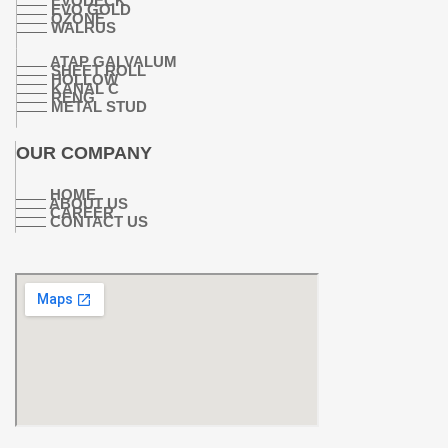
EVODECK
EVO GOLD
OZONE
WALRUS
ATAP GALVALUM
SHEET ROLL
HOLLOW
KANAL C
RENG
METAL STUD
OUR COMPANY
HOME
ABOUT US
CAREER
CONTACT US