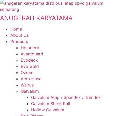
Skip
to
content
ANUGERAH KARYATAMA
Home
About Us
Products
Holodeck
Avantguard
Evodeck
Evo Gold
Ozone
Aero Hose
Walrus
Galvalum
Galvalum Atap / Spandek / Trimdex
Galvalum Sheet Roll
Hollow Galvalum