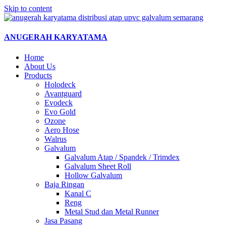
Skip to content
ANUGERAH KARYATAMA
Home
About Us
Products
Holodeck
Avantguard
Evodeck
Evo Gold
Ozone
Aero Hose
Walrus
Galvalum
Galvalum Atap / Spandek / Trimdex
Galvalum Sheet Roll
Hollow Galvalum
Baja Ringan
Kanal C
Reng
Metal Stud dan Metal Runner
Jasa Pasang