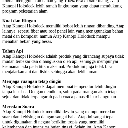
Dibuat menggunakan bahan yang 100% bisa di daur ulang, Atap
Kanopi Holodeck lebih ramah lingkungan yang dapat mendukung
program pelestarian alam.
Kuat dan Ringan
Atap Kanopi Holodeck memiliki bobot lebih ringan dibanding Atap
lainnya, seperti fiber atau roof panel lain yang menggunakan bahan
metal dan komposit, namun Atap Kanopi Holodeck mampu
menahan beban yang besar.
Tahan Api
Atap Kanopi Holodeck adalah produk yang dirancang supaya tidak
mudah terbakar dan dihanguskan oleh api, sehingga mempunyai
keamanan ada pada titik maksimal. Produk ini juga tidak bisa
menjalarkan api dan listrik sehingga akan lebih aman.
Menjaga ruangan tetap dingin
Atap Kanopi Holodeck dapat membuat temperatur lebih dingin
tanpa insulasi. Dengan demikian, suhu pada ruangan akan tetap
sejuk dan tidak terpengaruh pada cuaca panas di luar bangunan.
Meredam Suara
Atap Kanopi Holodeck memiliki desain yang mampu meredam
suara dan kebisingan dengan sangat baik. Atap ini sangat tepat
untuk digunakan di negara beriklim tropis yang memiliki
kelembapan dan intensitas hujan tinggi. Selain itu, Atap Kanopi