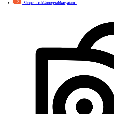
Shopee.co.id/anugerahkaryatama