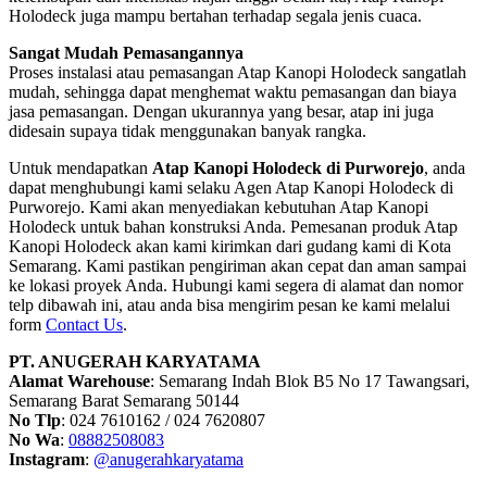
Holodeck juga mampu bertahan terhadap segala jenis cuaca.
Sangat Mudah Pemasangannya
Proses instalasi atau pemasangan Atap Kanopi Holodeck sangatlah
mudah, sehingga dapat menghemat waktu pemasangan dan biaya
jasa pemasangan. Dengan ukurannya yang besar, atap ini juga
didesain supaya tidak menggunakan banyak rangka.
Untuk mendapatkan
Atap Kanopi Holodeck di Purworejo
, anda
dapat menghubungi kami selaku Agen Atap Kanopi Holodeck di
Purworejo. Kami akan menyediakan kebutuhan Atap Kanopi
Holodeck untuk bahan konstruksi Anda. Pemesanan produk Atap
Kanopi Holodeck akan kami kirimkan dari gudang kami di Kota
Semarang. Kami pastikan pengiriman akan cepat dan aman sampai
ke lokasi proyek Anda. Hubungi kami segera di alamat dan nomor
telp dibawah ini, atau anda bisa mengirim pesan ke kami melalui
form
Contact Us
.
PT. ANUGERAH KARYATAMA
Alamat Warehouse
: Semarang Indah Blok B5 No 17 Tawangsari,
Semarang Barat Semarang 50144
No Tlp
: 024 7610162 / 024 7620807
No Wa
:
08882508083
Instagram
:
@anugerahkaryatama