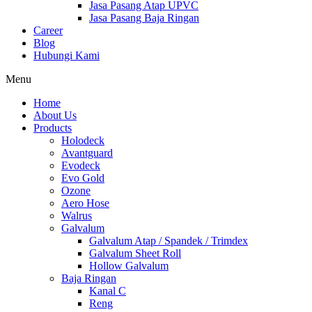
Jasa Pasang Atap UPVC
Jasa Pasang Baja Ringan
Career
Blog
Hubungi Kami
Menu
Home
About Us
Products
Holodeck
Avantguard
Evodeck
Evo Gold
Ozone
Aero Hose
Walrus
Galvalum
Galvalum Atap / Spandek / Trimdex
Galvalum Sheet Roll
Hollow Galvalum
Baja Ringan
Kanal C
Reng