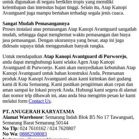
untuk digunakan di negara beriklim tropis yang memiliki
kelembapan dan intensitas hujan tinggi. Selain itu, Atap Kanopi
Avantguard juga mampu bertahan terhadap segala jenis cuaca.
Sangat Mudah Pemasangannya
Proses instalasi atau pemasangan Atap Kanopi Avantguard sangatlah
mudah, sehingga dapat menghemat waktu pemasangan dan biaya
jasa pemasangan. Dengan ukurannya yang besar, atap ini juga
didesain supaya tidak menggunakan banyak rangka.
Untuk mendapatkan
Atap Kanopi Avantguard di Purworejo
,
anda dapat menghubungi kami selaku Agen Atap Kanopi
Avantguard di Purworejo. Kami akan menyediakan kebutuhan Atap
Kanopi Avantguard untuk bahan konstruksi Anda. Pemesanan
produk Atap Kanopi Avantguard akan kami kirimkan dari gudang
kami di Kota Semarang. Kami pastikan pengiriman akan cepat dan
aman sampai ke lokasi proyek Anda. Hubungi kami segera di alamat
dan nomor telp dibawah ini, atau anda bisa mengirim pesan ke kami
melalui form
Contact Us
.
PT. ANUGERAH KARYATAMA
Alamat Warehouse
: Semarang Indah Blok B5 No 17 Tawangsari,
Semarang Barat Semarang 50144
No Tlp
: 024 7610162 / 024 7620807
No Wa
:
08882508083