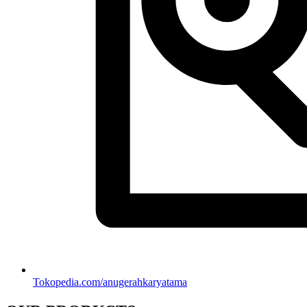
Tokopedia.com/anugerahkaryatama