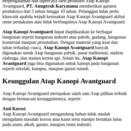
berpengalaman dan dipercaya oleh produsen Atap Kanopi
Avantguard,
PT. Anugerah Karyatama
memberikan garansi
produknya dari 5 tahun hingga 10 tahun. Pelanggan tidak perlu
khawatir apabila terjadi kerusakan Atap Kanopi Avantguard akibat
umur pemakaian atau tidak berfungsinya Atap Kanopi Avantguard.
Atap Kanopi Avantguard
dapat diaplikasikan ke berbagai
bangunan seperti bangunan industri atau pabrik, gudang, bangunan
komersial maupun perumahan. Dengan material yang kuat dan
tahan terhadap cuaca,
Atap Kanopi Avantguard
banyak
digunakan untuk Atap bangunan pabrik, pasar tradisional, stadion
olahraga, dan stasiun kereta api. Selain itu,
Atap Kanopi
Avantguard
juga bisa digunakan untuk kanopi pada bangunan
seperti sekolah, kampus, maupun garasi rumah.
Keunggulan Atap Kanopi Avantguard
Atap Kanopi Avantguard merupakan salah satu Atap pilihan terbaik
dengan bermacam keunggulannya, seperti:
Anti Korosi
Atap Kanopi Avantguard mengandung bahan tidak mudah
mengalami masalah korosi atau karat serta mampu bertahan lama
pada asam, alkali, garam, maupun emisi industri.