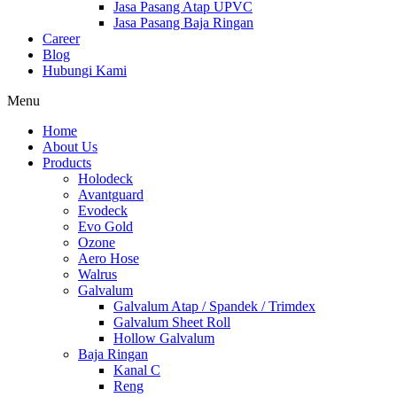
Jasa Pasang Atap UPVC
Jasa Pasang Baja Ringan
Career
Blog
Hubungi Kami
Menu
Home
About Us
Products
Holodeck
Avantguard
Evodeck
Evo Gold
Ozone
Aero Hose
Walrus
Galvalum
Galvalum Atap / Spandek / Trimdex
Galvalum Sheet Roll
Hollow Galvalum
Baja Ringan
Kanal C
Reng