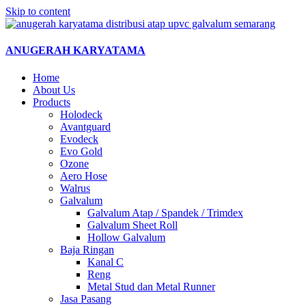
Skip to content
ANUGERAH KARYATAMA
Home
About Us
Products
Holodeck
Avantguard
Evodeck
Evo Gold
Ozone
Aero Hose
Walrus
Galvalum
Galvalum Atap / Spandek / Trimdex
Galvalum Sheet Roll
Hollow Galvalum
Baja Ringan
Kanal C
Reng
Metal Stud dan Metal Runner
Jasa Pasang