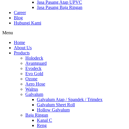
Jasa Pasang Atap UPVC
Jasa Pasang Baja Ringan
Career
Blog
Hubungi Kami
Menu
Home
About Us
Products
Holodeck
Avantguard
Evodeck
Evo Gold
Ozone
Aero Hose
Walrus
Galvalum
Galvalum Atap / Spandek / Trimdex
Galvalum Sheet Roll
Hollow Galvalum
Baja Ringan
Kanal C
Reng