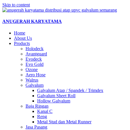
Skip to content
ANUGERAH KARYATAMA
Home
About Us
Products
Holodeck
Avantguard
Evodeck
Evo Gold
Ozone
Aero Hose
Walrus
Galvalum
Galvalum Atap / Spandek / Trimdex
Galvalum Sheet Roll
Hollow Galvalum
Baja Ringan
Kanal C
Reng
Metal Stud dan Metal Runner
Jasa Pasang