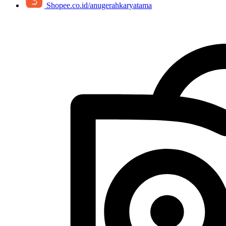
Shopee.co.id/anugerahkaryatama