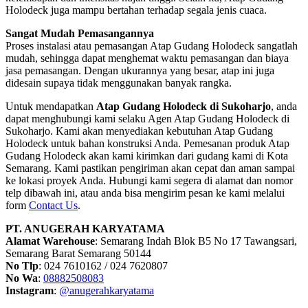
Holodeck juga mampu bertahan terhadap segala jenis cuaca.
Sangat Mudah Pemasangannya
Proses instalasi atau pemasangan Atap Gudang Holodeck sangatlah
mudah, sehingga dapat menghemat waktu pemasangan dan biaya
jasa pemasangan. Dengan ukurannya yang besar, atap ini juga
didesain supaya tidak menggunakan banyak rangka.
Untuk mendapatkan
Atap Gudang Holodeck di Sukoharjo
, anda
dapat menghubungi kami selaku Agen Atap Gudang Holodeck di
Sukoharjo. Kami akan menyediakan kebutuhan Atap Gudang
Holodeck untuk bahan konstruksi Anda. Pemesanan produk Atap
Gudang Holodeck akan kami kirimkan dari gudang kami di Kota
Semarang. Kami pastikan pengiriman akan cepat dan aman sampai
ke lokasi proyek Anda. Hubungi kami segera di alamat dan nomor
telp dibawah ini, atau anda bisa mengirim pesan ke kami melalui
form
Contact Us
.
PT. ANUGERAH KARYATAMA
Alamat Warehouse
: Semarang Indah Blok B5 No 17 Tawangsari,
Semarang Barat Semarang 50144
No Tlp
: 024 7610162 / 024 7620807
No Wa
:
08882508083
Instagram
:
@anugerahkaryatama