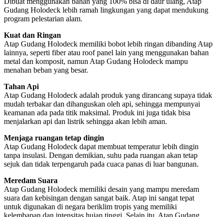
Dibuat menggunakan bahan yang 100% bisa di daur ulang, Atap
Gudang Holodeck lebih ramah lingkungan yang dapat mendukung
program pelestarian alam.
Kuat dan Ringan
Atap Gudang Holodeck memiliki bobot lebih ringan dibanding Atap
lainnya, seperti fiber atau roof panel lain yang menggunakan bahan
metal dan komposit, namun Atap Gudang Holodeck mampu
menahan beban yang besar.
Tahan Api
Atap Gudang Holodeck adalah produk yang dirancang supaya tidak
mudah terbakar dan dihanguskan oleh api, sehingga mempunyai
keamanan ada pada titik maksimal. Produk ini juga tidak bisa
menjalarkan api dan listrik sehingga akan lebih aman.
Menjaga ruangan tetap dingin
Atap Gudang Holodeck dapat membuat temperatur lebih dingin
tanpa insulasi. Dengan demikian, suhu pada ruangan akan tetap
sejuk dan tidak terpengaruh pada cuaca panas di luar bangunan.
Meredam Suara
Atap Gudang Holodeck memiliki desain yang mampu meredam
suara dan kebisingan dengan sangat baik. Atap ini sangat tepat
untuk digunakan di negara beriklim tropis yang memiliki
kelembapan dan intensitas hujan tinggi. Selain itu, Atap Gudang