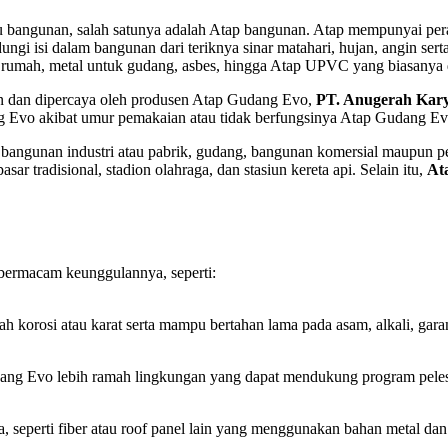
 bangunan, salah satunya adalah Atap bangunan. Atap mempunyai peran
ungi isi dalam bangunan dari teriknya sinar matahari, hujan, angin se
tuk rumah, metal untuk gudang, asbes, hingga Atap UPVC yang biasanya
 dan dipercaya oleh produsen Atap Gudang Evo,
PT. Anugerah Kar
ng Evo akibat umur pemakaian atau tidak berfungsinya Atap Gudang Ev
i bangunan industri atau pabrik, gudang, bangunan komersial maupun p
r tradisional, stadion olahraga, dan stasiun kereta api. Selain itu,
At
bermacam keunggulannya, seperti:
rosi atau karat serta mampu bertahan lama pada asam, alkali, garam
ang Evo lebih ramah lingkungan yang dapat mendukung program peles
ya, seperti fiber atau roof panel lain yang menggunakan bahan meta