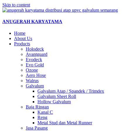
Skip to content
ANUGERAH KARYATAMA
Home
About Us
Products
Holodeck
Avantguard
Evodeck
Evo Gold
Ozone
Aero Hose
Walrus
Galvalum
Galvalum Atap / Spandek / Trimdex
Galvalum Sheet Roll
Hollow Galvalum
Baja Ringan
Kanal C
Reng
Metal Stud dan Metal Runner
Jasa Pasang