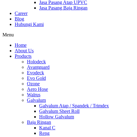
Jasa Pasang Atap UPVC
Jasa Pasang Baja Ringan
Career
Blog
Hubungi Kami
Menu
Home
About Us
Products
Holodeck
Avantguard
Evodeck
Evo Gold
Ozone
Aero Hose
Walrus
Galvalum
Galvalum Atap / Spandek / Trimdex
Galvalum Sheet Roll
Hollow Galvalum
Baja Ringan
Kanal C
Reng