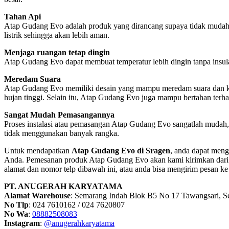
Tahan Api
Atap Gudang Evo adalah produk yang dirancang supaya tidak mudah t
listrik sehingga akan lebih aman.
Menjaga ruangan tetap dingin
Atap Gudang Evo dapat membuat temperatur lebih dingin tanpa insula
Meredam Suara
Atap Gudang Evo memiliki desain yang mampu meredam suara dan kebis
hujan tinggi. Selain itu, Atap Gudang Evo juga mampu bertahan terha
Sangat Mudah Pemasangannya
Proses instalasi atau pemasangan Atap Gudang Evo sangatlah mudah,
tidak menggunakan banyak rangka.
Untuk mendapatkan
Atap Gudang Evo di Sragen
, anda dapat men
Anda. Pemesanan produk Atap Gudang Evo akan kami kirimkan dari g
alamat dan nomor telp dibawah ini, atau anda bisa mengirim pesan k
PT. ANUGERAH KARYATAMA
Alamat Warehouse
: Semarang Indah Blok B5 No 17 Tawangsari, 
No Tlp
: 024 7610162 / 024 7620807
No Wa
:
08882508083
Instagram
:
@anugerahkaryatama