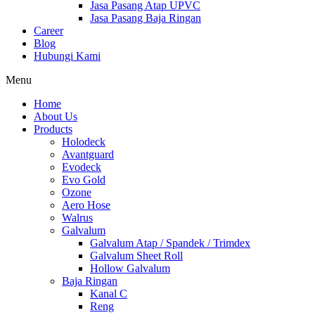
Jasa Pasang Atap UPVC
Jasa Pasang Baja Ringan
Career
Blog
Hubungi Kami
Menu
Home
About Us
Products
Holodeck
Avantguard
Evodeck
Evo Gold
Ozone
Aero Hose
Walrus
Galvalum
Galvalum Atap / Spandek / Trimdex
Galvalum Sheet Roll
Hollow Galvalum
Baja Ringan
Kanal C
Reng