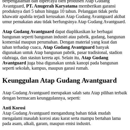
berpengalaman dan dipercaya oleh produsen Atap Gudang
Avantguard,
PT. Anugerah Karyatama
memberikan garansi
produknya dari 5 tahun hingga 10 tahun. Pelanggan tidak perlu
khawatir apabila terjadi kerusakan Atap Gudang Avantguard akibat
umur pemakaian atau tidak berfungsinya Atap Gudang Avantguard.
Atap Gudang Avantguard
dapat diaplikasikan ke berbagai
bangunan seperti bangunan industri atau pabrik, gudang, bangunan
komersial maupun perumahan. Dengan material yang kuat dan
tahan terhadap cuaca,
Atap Gudang Avantguard
banyak
digunakan untuk Atap bangunan pabrik, pasar tradisional, stadion
olahraga, dan stasiun kereta api. Selain itu,
Atap Gudang
Avantguard
juga bisa digunakan untuk kanopi pada bangunan
seperti sekolah, kampus, maupun garasi rumah.
Keunggulan Atap Gudang Avantguard
Atap Gudang Avantguard merupakan salah satu Atap pilihan terbaik
dengan bermacam keunggulannya, seperti:
Anti Korosi
Atap Gudang Avantguard mengandung bahan tidak mudah
mengalami masalah korosi atau karat serta mampu bertahan lama
pada asam, alkali, garam, maupun emisi industri.