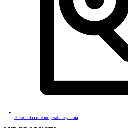
Tokopedia.com/anugerahkaryatama