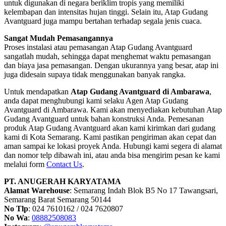
untuk digunakan di negara beriklim tropis yang memiliki
kelembapan dan intensitas hujan tinggi. Selain itu, Atap Gudang
Avantguard juga mampu bertahan terhadap segala jenis cuaca.
Sangat Mudah Pemasangannya
Proses instalasi atau pemasangan Atap Gudang Avantguard
sangatlah mudah, sehingga dapat menghemat waktu pemasangan
dan biaya jasa pemasangan. Dengan ukurannya yang besar, atap ini
juga didesain supaya tidak menggunakan banyak rangka.
Untuk mendapatkan
Atap Gudang Avantguard di Ambarawa
,
anda dapat menghubungi kami selaku Agen Atap Gudang
Avantguard di Ambarawa. Kami akan menyediakan kebutuhan Atap
Gudang Avantguard untuk bahan konstruksi Anda. Pemesanan
produk Atap Gudang Avantguard akan kami kirimkan dari gudang
kami di Kota Semarang. Kami pastikan pengiriman akan cepat dan
aman sampai ke lokasi proyek Anda. Hubungi kami segera di alamat
dan nomor telp dibawah ini, atau anda bisa mengirim pesan ke kami
melalui form
Contact Us
.
PT. ANUGERAH KARYATAMA
Alamat Warehouse
: Semarang Indah Blok B5 No 17 Tawangsari,
Semarang Barat Semarang 50144
No Tlp
: 024 7610162 / 024 7620807
No Wa
:
08882508083