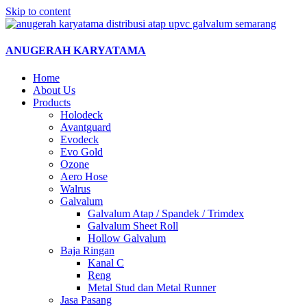
Skip to content
ANUGERAH KARYATAMA
Home
About Us
Products
Holodeck
Avantguard
Evodeck
Evo Gold
Ozone
Aero Hose
Walrus
Galvalum
Galvalum Atap / Spandek / Trimdex
Galvalum Sheet Roll
Hollow Galvalum
Baja Ringan
Kanal C
Reng
Metal Stud dan Metal Runner
Jasa Pasang