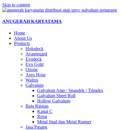
Skip to content
ANUGERAH KARYATAMA
Home
About Us
Products
Holodeck
Avantguard
Evodeck
Evo Gold
Ozone
Aero Hose
Walrus
Galvalum
Galvalum Atap / Spandek / Trimdex
Galvalum Sheet Roll
Hollow Galvalum
Baja Ringan
Kanal C
Reng
Metal Stud dan Metal Runner
Jasa Pasang