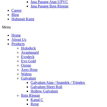
Jasa Pasang Atap UPVC
Jasa Pasang Baja Ringan
Career
Blog
Hubungi Kami
Menu
Home
About Us
Products
Holodeck
Avantguard
Evodeck
Evo Gold
Ozone
Aero Hose
Walrus
Galvalum
Galvalum Atap / Spandek / Trimdex
Galvalum Sheet Roll
Hollow Galvalum
Baja Ringan
Kanal C
Reng