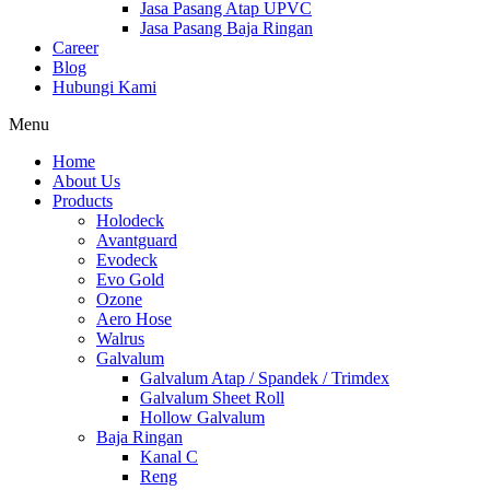
Jasa Pasang Atap UPVC
Jasa Pasang Baja Ringan
Career
Blog
Hubungi Kami
Menu
Home
About Us
Products
Holodeck
Avantguard
Evodeck
Evo Gold
Ozone
Aero Hose
Walrus
Galvalum
Galvalum Atap / Spandek / Trimdex
Galvalum Sheet Roll
Hollow Galvalum
Baja Ringan
Kanal C
Reng