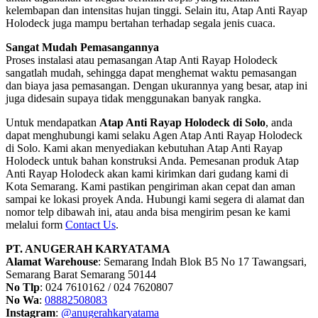
kelembapan dan intensitas hujan tinggi. Selain itu, Atap Anti Rayap
Holodeck juga mampu bertahan terhadap segala jenis cuaca.
Sangat Mudah Pemasangannya
Proses instalasi atau pemasangan Atap Anti Rayap Holodeck
sangatlah mudah, sehingga dapat menghemat waktu pemasangan
dan biaya jasa pemasangan. Dengan ukurannya yang besar, atap ini
juga didesain supaya tidak menggunakan banyak rangka.
Untuk mendapatkan
Atap Anti Rayap Holodeck di Solo
, anda
dapat menghubungi kami selaku Agen Atap Anti Rayap Holodeck
di Solo. Kami akan menyediakan kebutuhan Atap Anti Rayap
Holodeck untuk bahan konstruksi Anda. Pemesanan produk Atap
Anti Rayap Holodeck akan kami kirimkan dari gudang kami di
Kota Semarang. Kami pastikan pengiriman akan cepat dan aman
sampai ke lokasi proyek Anda. Hubungi kami segera di alamat dan
nomor telp dibawah ini, atau anda bisa mengirim pesan ke kami
melalui form
Contact Us
.
PT. ANUGERAH KARYATAMA
Alamat Warehouse
: Semarang Indah Blok B5 No 17 Tawangsari,
Semarang Barat Semarang 50144
No Tlp
: 024 7610162 / 024 7620807
No Wa
:
08882508083
Instagram
:
@anugerahkaryatama