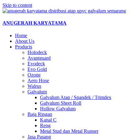
Skip to content
ANUGERAH KARYATAMA
Home
About Us
Products
Holodeck
Avantguard
Evodeck
Evo Gold
Ozone
Aero Hose
Walrus
Galvalum
Galvalum Atap / Spandek / Trimdex
Galvalum Sheet Roll
Hollow Galvalum
Baja Ringan
Kanal C
Reng
Metal Stud dan Metal Runner
Jasa Pasang