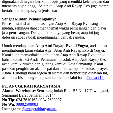
digunakan di negara beriklim tropis yang memiliki kelembapan dan
intensitas hujan tinggi. Selain itu, Atap Anti Rayap Evo juga mampu
bertahan terhadap segala jenis cuaca.
Sangat Mudah Pemasangannya
Proses instalasi atau pemasangan Atap Anti Rayap Evo sangatlah
mudah, sehingga dapat menghemat waktu pemasangan dan biaya
jasa pemasangan. Dengan ukurannya yang besar, atap ini juga
didesain supaya tidak menggunakan banyak rangka.
Untuk mendapatkan
Atap Anti Rayap Evo di Yogya
, anda dapat
menghubungi kami selaku Agen Atap Anti Rayap Evo di Yogya.
Kami akan menyediakan kebutuhan Atap Anti Rayap Evo untuk
bahan konstruksi Anda. Pemesanan produk Atap Anti Rayap Evo
akan kami kirimkan dari gudang kami di Kota Semarang. Kami
pastikan pengiriman akan cepat dan aman sampai ke lokasi proyek
Anda. Hubungi kami segera di alamat dan nomor telp dibawah ini,
atau anda bisa mengirim pesan ke kami melalui form
Contact Us
.
PT. ANUGERAH KARYATAMA
Alamat Warehouse
: Semarang Indah Blok B5 No 17 Tawangsari,
Semarang Barat Semarang 50144
No Tlp
: 024 7610162 / 024 7620807
No Wa
:
08882508083
Instagram
:
@anugerahkaryatama