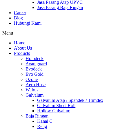
Jasa Pasang Atap UPVC
Jasa Pasang Baja Ringan
Career
Blog
Hubungi Kami
Menu
Home
About Us
Products
Holodeck
Avantguard
Evodeck
Evo Gold
Ozone
Aero Hose
Walrus
Galvalum
Galvalum Atap / Spandek / Trimdex
Galvalum Sheet Roll
Hollow Galvalum
Baja Ringan
Kanal C
Reng