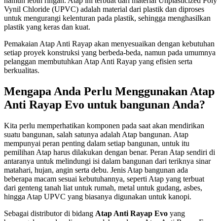
namun lebih ringan. Atap ini terbuat dari material Unplasticized Poly
Vynil Chloride (UPVC) adalah material dari plastik dan diproses
untuk mengurangi kelenturan pada plastik, sehingga menghasilkan
plastik yang keras dan kuat.
Pemakaian Atap Anti Rayap akan menyesuaikan dengan kebutuhan
setiap proyek konstruksi yang berbeda-beda, namun pada umumnya
pelanggan membutuhkan Atap Anti Rayap yang efisien serta
berkualitas.
Mengapa Anda Perlu Menggunakan Atap
Anti Rayap Evo untuk bangunan Anda?
Kita perlu memperhatikan komponen pada saat akan mendirikan
suatu bangunan, salah satunya adalah Atap bangunan. Atap
mempunyai peran penting dalam setiap bangunan, untuk itu
pemilihan Atap harus dilakukan dengan benar. Peran Atap sendiri di
antaranya untuk melindungi isi dalam bangunan dari teriknya sinar
matahari, hujan, angin serta debu. Jenis Atap bangunan ada
beberapa macam sesuai kebutuhannya, seperti Atap yang terbuat
dari genteng tanah liat untuk rumah, metal untuk gudang, asbes,
hingga Atap UPVC yang biasanya digunakan untuk kanopi.
Sebagai distributor di bidang
Atap Anti Rayap Evo
yang