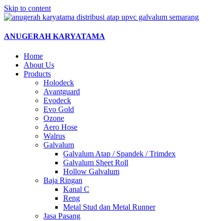
Skip to content
ANUGERAH KARYATAMA
Home
About Us
Products
Holodeck
Avantguard
Evodeck
Evo Gold
Ozone
Aero Hose
Walrus
Galvalum
Galvalum Atap / Spandek / Trimdex
Galvalum Sheet Roll
Hollow Galvalum
Baja Ringan
Kanal C
Reng
Metal Stud dan Metal Runner
Jasa Pasang