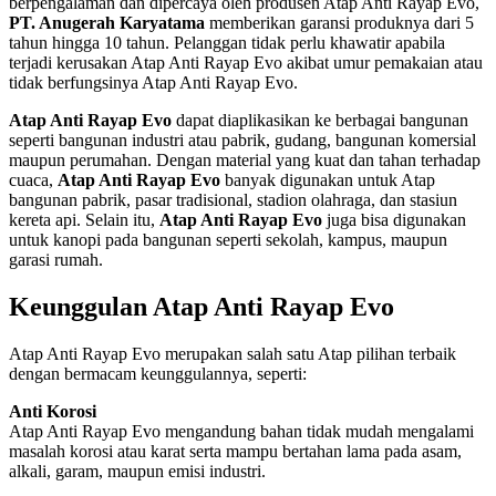
berpengalaman dan dipercaya oleh produsen Atap Anti Rayap Evo,
PT. Anugerah Karyatama
memberikan garansi produknya dari 5
tahun hingga 10 tahun. Pelanggan tidak perlu khawatir apabila
terjadi kerusakan Atap Anti Rayap Evo akibat umur pemakaian atau
tidak berfungsinya Atap Anti Rayap Evo.
Atap Anti Rayap Evo
dapat diaplikasikan ke berbagai bangunan
seperti bangunan industri atau pabrik, gudang, bangunan komersial
maupun perumahan. Dengan material yang kuat dan tahan terhadap
cuaca,
Atap Anti Rayap Evo
banyak digunakan untuk Atap
bangunan pabrik, pasar tradisional, stadion olahraga, dan stasiun
kereta api. Selain itu,
Atap Anti Rayap Evo
juga bisa digunakan
untuk kanopi pada bangunan seperti sekolah, kampus, maupun
garasi rumah.
Keunggulan Atap Anti Rayap Evo
Atap Anti Rayap Evo merupakan salah satu Atap pilihan terbaik
dengan bermacam keunggulannya, seperti:
Anti Korosi
Atap Anti Rayap Evo mengandung bahan tidak mudah mengalami
masalah korosi atau karat serta mampu bertahan lama pada asam,
alkali, garam, maupun emisi industri.