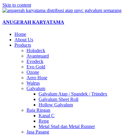
Skip to content
ANUGERAH KARYATAMA
Home
About Us
Products
Holodeck
Avantguard
Evodeck
Evo Gold
Ozone
Aero Hose
Walrus
Galvalum
Galvalum Atap / Spandek / Trimdex
Galvalum Sheet Roll
Hollow Galvalum
Baja Ringan
Kanal C
Reng
Metal Stud dan Metal Runner
Jasa Pasang