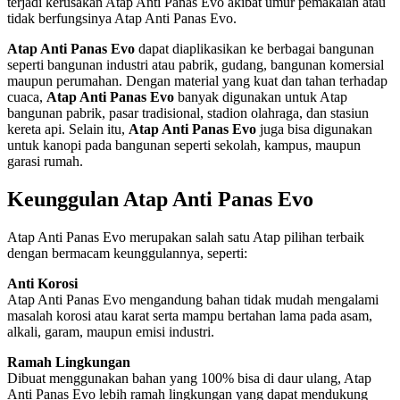
terjadi kerusakan Atap Anti Panas Evo akibat umur pemakaian atau
tidak berfungsinya Atap Anti Panas Evo.
Atap Anti Panas Evo
dapat diaplikasikan ke berbagai bangunan
seperti bangunan industri atau pabrik, gudang, bangunan komersial
maupun perumahan. Dengan material yang kuat dan tahan terhadap
cuaca,
Atap Anti Panas Evo
banyak digunakan untuk Atap
bangunan pabrik, pasar tradisional, stadion olahraga, dan stasiun
kereta api. Selain itu,
Atap Anti Panas Evo
juga bisa digunakan
untuk kanopi pada bangunan seperti sekolah, kampus, maupun
garasi rumah.
Keunggulan Atap Anti Panas Evo
Atap Anti Panas Evo merupakan salah satu Atap pilihan terbaik
dengan bermacam keunggulannya, seperti:
Anti Korosi
Atap Anti Panas Evo mengandung bahan tidak mudah mengalami
masalah korosi atau karat serta mampu bertahan lama pada asam,
alkali, garam, maupun emisi industri.
Ramah Lingkungan
Dibuat menggunakan bahan yang 100% bisa di daur ulang, Atap
Anti Panas Evo lebih ramah lingkungan yang dapat mendukung