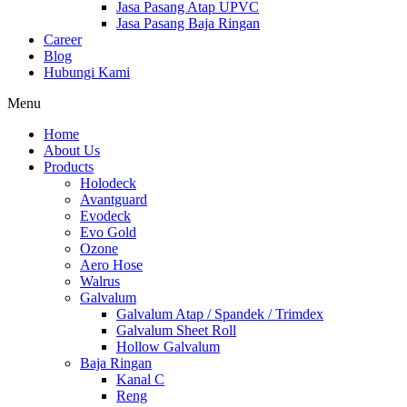
Jasa Pasang Atap UPVC
Jasa Pasang Baja Ringan
Career
Blog
Hubungi Kami
Menu
Home
About Us
Products
Holodeck
Avantguard
Evodeck
Evo Gold
Ozone
Aero Hose
Walrus
Galvalum
Galvalum Atap / Spandek / Trimdex
Galvalum Sheet Roll
Hollow Galvalum
Baja Ringan
Kanal C
Reng