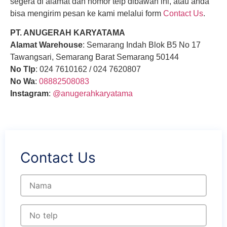
segera di alamat dan nomor telp dibawah ini, atau anda
bisa mengirim pesan ke kami melalui form
Contact Us
.
PT. ANUGERAH KARYATAMA
Alamat Warehouse
: Semarang Indah Blok B5 No 17
Tawangsari, Semarang Barat Semarang 50144
No Tlp
: 024 7610162 / 024 7620807
No Wa
:
08882508083
Instagram
:
@anugerahkaryatama
Contact Us