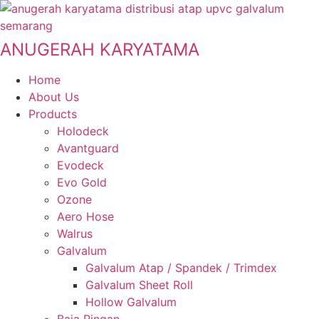
Skip
to
content
ANUGERAH KARYATAMA
Home
About Us
Products
Holodeck
Avantguard
Evodeck
Evo Gold
Ozone
Aero Hose
Walrus
Galvalum
Galvalum Atap / Spandek / Trimdex
Galvalum Sheet Roll
Hollow Galvalum