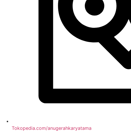
Tokopedia.com/anugerahkaryatama