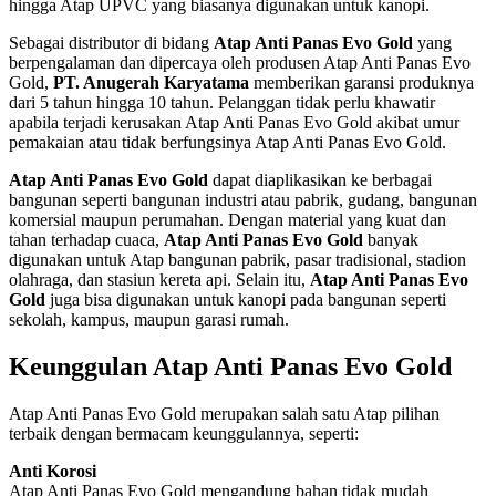
hingga Atap UPVC yang biasanya digunakan untuk kanopi.
Sebagai distributor di bidang
Atap Anti Panas Evo Gold
yang
berpengalaman dan dipercaya oleh produsen Atap Anti Panas Evo
Gold,
PT. Anugerah Karyatama
memberikan garansi produknya
dari 5 tahun hingga 10 tahun. Pelanggan tidak perlu khawatir
apabila terjadi kerusakan Atap Anti Panas Evo Gold akibat umur
pemakaian atau tidak berfungsinya Atap Anti Panas Evo Gold.
Atap Anti Panas Evo Gold
dapat diaplikasikan ke berbagai
bangunan seperti bangunan industri atau pabrik, gudang, bangunan
komersial maupun perumahan. Dengan material yang kuat dan
tahan terhadap cuaca,
Atap Anti Panas Evo Gold
banyak
digunakan untuk Atap bangunan pabrik, pasar tradisional, stadion
olahraga, dan stasiun kereta api. Selain itu,
Atap Anti Panas Evo
Gold
juga bisa digunakan untuk kanopi pada bangunan seperti
sekolah, kampus, maupun garasi rumah.
Keunggulan Atap Anti Panas Evo Gold
Atap Anti Panas Evo Gold merupakan salah satu Atap pilihan
terbaik dengan bermacam keunggulannya, seperti:
Anti Korosi
Atap Anti Panas Evo Gold mengandung bahan tidak mudah