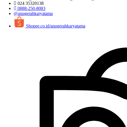
024 35320138
0888-250-8083
@anugerahkaryatama
Shopee.co.id/anugerahkaryatama