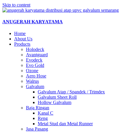
Skip to content
ANUGERAH KARYATAMA
Home
About Us
Products
Holodeck
Avantguard
Evodeck
Evo Gold
Ozone
Aero Hose
Walrus
Galvalum
Galvalum Atap / Spandek / Trimdex
Galvalum Sheet Roll
Hollow Galvalum
Baja Ringan
Kanal C
Reng
Metal Stud dan Metal Runner
Jasa Pasang