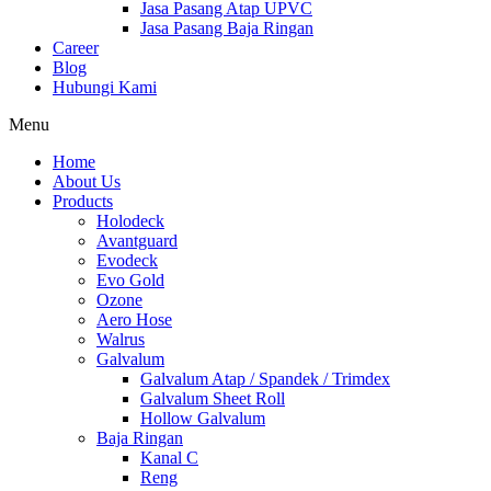
Jasa Pasang Atap UPVC
Jasa Pasang Baja Ringan
Career
Blog
Hubungi Kami
Menu
Home
About Us
Products
Holodeck
Avantguard
Evodeck
Evo Gold
Ozone
Aero Hose
Walrus
Galvalum
Galvalum Atap / Spandek / Trimdex
Galvalum Sheet Roll
Hollow Galvalum
Baja Ringan
Kanal C
Reng