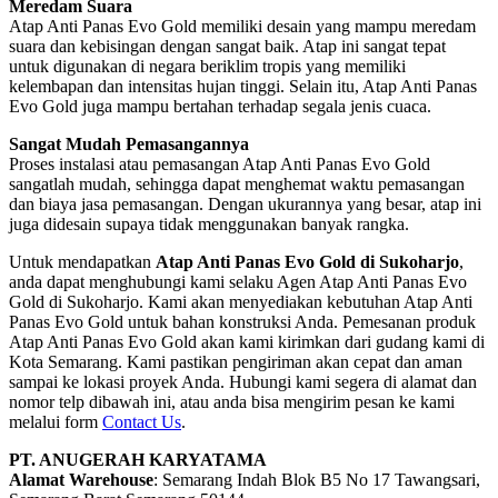
Meredam Suara
Atap Anti Panas Evo Gold memiliki desain yang mampu meredam
suara dan kebisingan dengan sangat baik. Atap ini sangat tepat
untuk digunakan di negara beriklim tropis yang memiliki
kelembapan dan intensitas hujan tinggi. Selain itu, Atap Anti Panas
Evo Gold juga mampu bertahan terhadap segala jenis cuaca.
Sangat Mudah Pemasangannya
Proses instalasi atau pemasangan Atap Anti Panas Evo Gold
sangatlah mudah, sehingga dapat menghemat waktu pemasangan
dan biaya jasa pemasangan. Dengan ukurannya yang besar, atap ini
juga didesain supaya tidak menggunakan banyak rangka.
Untuk mendapatkan
Atap Anti Panas Evo Gold di Sukoharjo
,
anda dapat menghubungi kami selaku Agen Atap Anti Panas Evo
Gold di Sukoharjo. Kami akan menyediakan kebutuhan Atap Anti
Panas Evo Gold untuk bahan konstruksi Anda. Pemesanan produk
Atap Anti Panas Evo Gold akan kami kirimkan dari gudang kami di
Kota Semarang. Kami pastikan pengiriman akan cepat dan aman
sampai ke lokasi proyek Anda. Hubungi kami segera di alamat dan
nomor telp dibawah ini, atau anda bisa mengirim pesan ke kami
melalui form
Contact Us
.
PT. ANUGERAH KARYATAMA
Alamat Warehouse
: Semarang Indah Blok B5 No 17 Tawangsari,