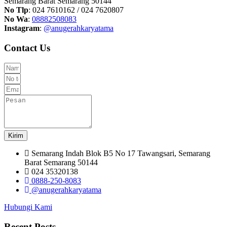
Semarang Barat Semarang 50144
No Tlp
: 024 7610162 / 024 7620807
No Wa
:
08882508083
Instagram
:
@anugerahkaryatama
Contact Us
Kirim
Semarang Indah Blok B5 No 17 Tawangsari, Semarang
Barat Semarang 50144
024 35320138
0888-250-8083
@anugerahkaryatama
Hubungi Kami
Recent Posts