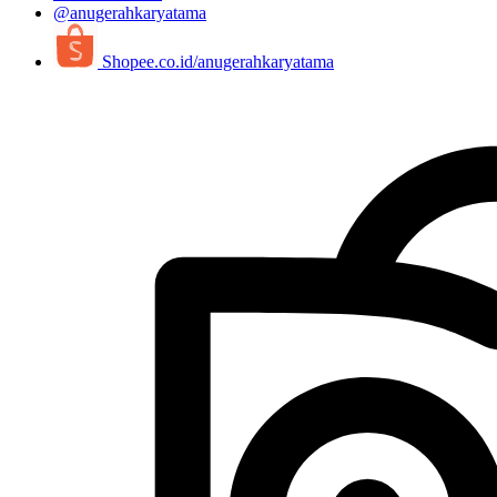
@anugerahkaryatama
Shopee.co.id/anugerahkaryatama