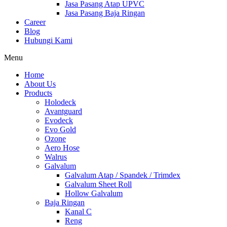
Jasa Pasang Atap UPVC
Jasa Pasang Baja Ringan
Career
Blog
Hubungi Kami
Menu
Home
About Us
Products
Holodeck
Avantguard
Evodeck
Evo Gold
Ozone
Aero Hose
Walrus
Galvalum
Galvalum Atap / Spandek / Trimdex
Galvalum Sheet Roll
Hollow Galvalum
Baja Ringan
Kanal C
Reng