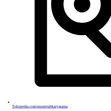
Tokopedia.com/anugerahkaryatama