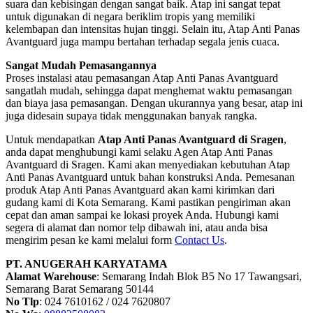
suara dan kebisingan dengan sangat baik. Atap ini sangat tepat
untuk digunakan di negara beriklim tropis yang memiliki
kelembapan dan intensitas hujan tinggi. Selain itu, Atap Anti Panas
Avantguard juga mampu bertahan terhadap segala jenis cuaca.
Sangat Mudah Pemasangannya
Proses instalasi atau pemasangan Atap Anti Panas Avantguard
sangatlah mudah, sehingga dapat menghemat waktu pemasangan
dan biaya jasa pemasangan. Dengan ukurannya yang besar, atap ini
juga didesain supaya tidak menggunakan banyak rangka.
Untuk mendapatkan
Atap Anti Panas Avantguard di Sragen
,
anda dapat menghubungi kami selaku Agen Atap Anti Panas
Avantguard di Sragen. Kami akan menyediakan kebutuhan Atap
Anti Panas Avantguard untuk bahan konstruksi Anda. Pemesanan
produk Atap Anti Panas Avantguard akan kami kirimkan dari
gudang kami di Kota Semarang. Kami pastikan pengiriman akan
cepat dan aman sampai ke lokasi proyek Anda. Hubungi kami
segera di alamat dan nomor telp dibawah ini, atau anda bisa
mengirim pesan ke kami melalui form
Contact Us
.
PT. ANUGERAH KARYATAMA
Alamat Warehouse
: Semarang Indah Blok B5 No 17 Tawangsari,
Semarang Barat Semarang 50144
No Tlp
: 024 7610162 / 024 7620807