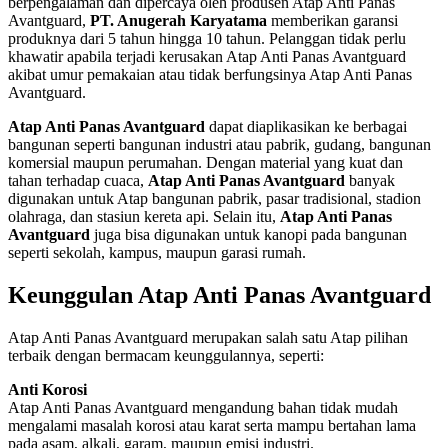
berpengalaman dan dipercaya oleh produsen Atap Anti Panas
Avantguard,
PT. Anugerah Karyatama
memberikan garansi
produknya dari 5 tahun hingga 10 tahun. Pelanggan tidak perlu
khawatir apabila terjadi kerusakan Atap Anti Panas Avantguard
akibat umur pemakaian atau tidak berfungsinya Atap Anti Panas
Avantguard.
Atap Anti Panas Avantguard
dapat diaplikasikan ke berbagai
bangunan seperti bangunan industri atau pabrik, gudang, bangunan
komersial maupun perumahan. Dengan material yang kuat dan
tahan terhadap cuaca,
Atap Anti Panas Avantguard
banyak
digunakan untuk Atap bangunan pabrik, pasar tradisional, stadion
olahraga, dan stasiun kereta api. Selain itu,
Atap Anti Panas
Avantguard
juga bisa digunakan untuk kanopi pada bangunan
seperti sekolah, kampus, maupun garasi rumah.
Keunggulan Atap Anti Panas Avantguard
Atap Anti Panas Avantguard merupakan salah satu Atap pilihan
terbaik dengan bermacam keunggulannya, seperti:
Anti Korosi
Atap Anti Panas Avantguard mengandung bahan tidak mudah
mengalami masalah korosi atau karat serta mampu bertahan lama
pada asam, alkali, garam, maupun emisi industri.