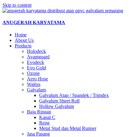
Skip to content
ANUGERAH KARYATAMA
Home
About Us
Products
Holodeck
Avantguard
Evodeck
Evo Gold
Ozone
Aero Hose
Walrus
Galvalum
Galvalum Atap / Spandek / Trimdex
Galvalum Sheet Roll
Hollow Galvalum
Baja Ringan
Kanal C
Reng
Metal Stud dan Metal Runner
Jasa Pasang