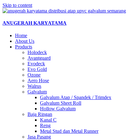
Skip to content
ANUGERAH KARYATAMA
Home
About Us
Products
Holodeck
Avantguard
Evodeck
Evo Gold
Ozone
Aero Hose
Walrus
Galvalum
Galvalum Atap / Spandek / Trimdex
Galvalum Sheet Roll
Hollow Galvalum
Baja Ringan
Kanal C
Reng
Metal Stud dan Metal Runner
Jasa Pasang