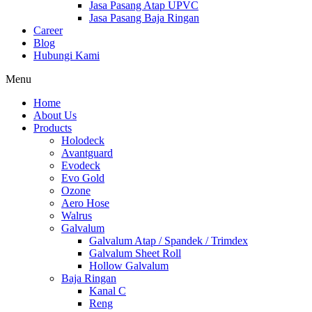
Jasa Pasang Atap UPVC
Jasa Pasang Baja Ringan
Career
Blog
Hubungi Kami
Menu
Home
About Us
Products
Holodeck
Avantguard
Evodeck
Evo Gold
Ozone
Aero Hose
Walrus
Galvalum
Galvalum Atap / Spandek / Trimdex
Galvalum Sheet Roll
Hollow Galvalum
Baja Ringan
Kanal C
Reng