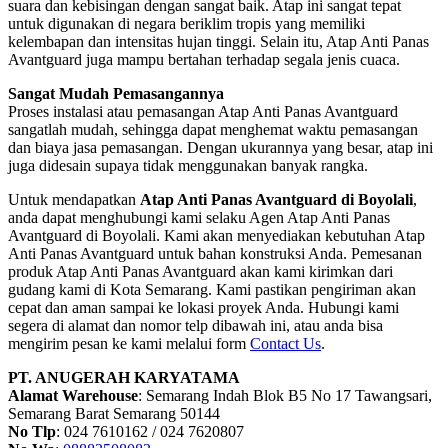
suara dan kebisingan dengan sangat baik. Atap ini sangat tepat
untuk digunakan di negara beriklim tropis yang memiliki
kelembapan dan intensitas hujan tinggi. Selain itu, Atap Anti Panas
Avantguard juga mampu bertahan terhadap segala jenis cuaca.
Sangat Mudah Pemasangannya
Proses instalasi atau pemasangan Atap Anti Panas Avantguard
sangatlah mudah, sehingga dapat menghemat waktu pemasangan
dan biaya jasa pemasangan. Dengan ukurannya yang besar, atap ini
juga didesain supaya tidak menggunakan banyak rangka.
Untuk mendapatkan
Atap Anti Panas Avantguard di Boyolali
,
anda dapat menghubungi kami selaku Agen Atap Anti Panas
Avantguard di Boyolali. Kami akan menyediakan kebutuhan Atap
Anti Panas Avantguard untuk bahan konstruksi Anda. Pemesanan
produk Atap Anti Panas Avantguard akan kami kirimkan dari
gudang kami di Kota Semarang. Kami pastikan pengiriman akan
cepat dan aman sampai ke lokasi proyek Anda. Hubungi kami
segera di alamat dan nomor telp dibawah ini, atau anda bisa
mengirim pesan ke kami melalui form
Contact Us
.
PT. ANUGERAH KARYATAMA
Alamat Warehouse
: Semarang Indah Blok B5 No 17 Tawangsari,
Semarang Barat Semarang 50144
No Tlp
: 024 7610162 / 024 7620807