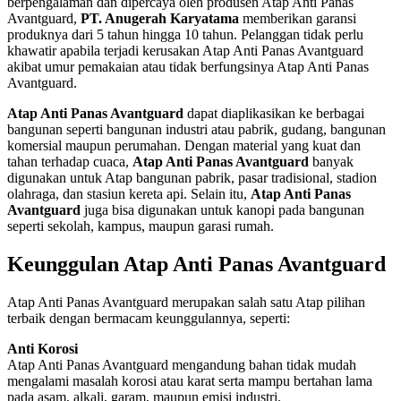
berpengalaman dan dipercaya oleh produsen Atap Anti Panas
Avantguard,
PT. Anugerah Karyatama
memberikan garansi
produknya dari 5 tahun hingga 10 tahun. Pelanggan tidak perlu
khawatir apabila terjadi kerusakan Atap Anti Panas Avantguard
akibat umur pemakaian atau tidak berfungsinya Atap Anti Panas
Avantguard.
Atap Anti Panas Avantguard
dapat diaplikasikan ke berbagai
bangunan seperti bangunan industri atau pabrik, gudang, bangunan
komersial maupun perumahan. Dengan material yang kuat dan
tahan terhadap cuaca,
Atap Anti Panas Avantguard
banyak
digunakan untuk Atap bangunan pabrik, pasar tradisional, stadion
olahraga, dan stasiun kereta api. Selain itu,
Atap Anti Panas
Avantguard
juga bisa digunakan untuk kanopi pada bangunan
seperti sekolah, kampus, maupun garasi rumah.
Keunggulan Atap Anti Panas Avantguard
Atap Anti Panas Avantguard merupakan salah satu Atap pilihan
terbaik dengan bermacam keunggulannya, seperti:
Anti Korosi
Atap Anti Panas Avantguard mengandung bahan tidak mudah
mengalami masalah korosi atau karat serta mampu bertahan lama
pada asam, alkali, garam, maupun emisi industri.