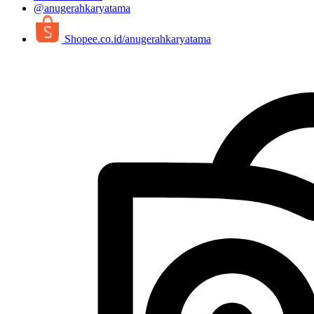
@anugerahkaryatama
Shopee.co.id/anugerahkaryatama