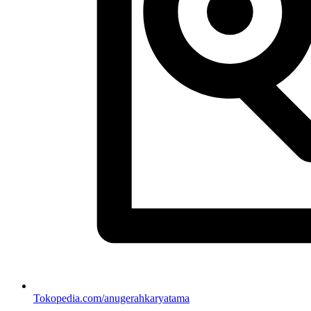
Tokopedia.com/anugerahkaryatama