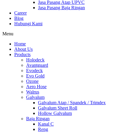
Jasa Pasang Atap UPVC
Jasa Pasang Baja Ringan
Career
Blog
Hubungi Kami
Menu
Home
About Us
Products
Holodeck
Avantguard
Evodeck
Evo Gold
Ozone
Aero Hose
Walrus
Galvalum
Galvalum Atap / Spandek / Trimdex
Galvalum Sheet Roll
Hollow Galvalum
Baja Ringan
Kanal C
Reng