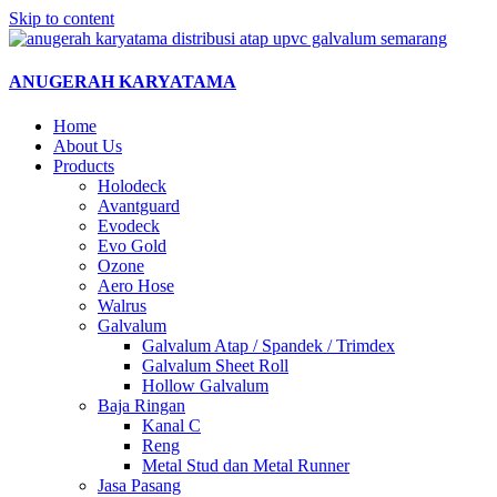
Skip to content
ANUGERAH KARYATAMA
Home
About Us
Products
Holodeck
Avantguard
Evodeck
Evo Gold
Ozone
Aero Hose
Walrus
Galvalum
Galvalum Atap / Spandek / Trimdex
Galvalum Sheet Roll
Hollow Galvalum
Baja Ringan
Kanal C
Reng
Metal Stud dan Metal Runner
Jasa Pasang