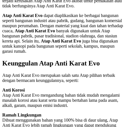
terjadi kerusakan Atap Anti Karat Evo akibat umur pemakaian atau
tidak berfungsinya Atap Anti Karat Evo.
Atap Anti Karat Evo
dapat diaplikasikan ke berbagai bangunan
seperti bangunan industri atau pabrik, gudang, bangunan komersial
maupun perumahan. Dengan material yang kuat dan tahan terhadap
cuaca,
Atap Anti Karat Evo
banyak digunakan untuk Atap
bangunan pabrik, pasar tradisional, stadion olahraga, dan stasiun
kereta api. Selain itu,
Atap Anti Karat Evo
juga bisa digunakan
untuk kanopi pada bangunan seperti sekolah, kampus, maupun
garasi rumah.
Keunggulan Atap Anti Karat Evo
Atap Anti Karat Evo merupakan salah satu Atap pilihan terbaik
dengan bermacam keunggulannya, seperti:
Anti Korosi
Atap Anti Karat Evo mengandung bahan tidak mudah mengalami
masalah korosi atau karat serta mampu bertahan lama pada asam,
alkali, garam, maupun emisi industri.
Ramah Lingkungan
Dibuat menggunakan bahan yang 100% bisa di daur ulang, Atap
Anti Karat Evo lebih ramah lingkungan yang dapat mendukung