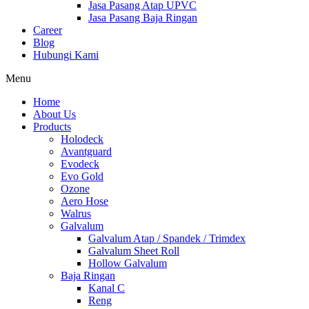
Jasa Pasang Atap UPVC
Jasa Pasang Baja Ringan
Career
Blog
Hubungi Kami
Menu
Home
About Us
Products
Holodeck
Avantguard
Evodeck
Evo Gold
Ozone
Aero Hose
Walrus
Galvalum
Galvalum Atap / Spandek / Trimdex
Galvalum Sheet Roll
Hollow Galvalum
Baja Ringan
Kanal C
Reng