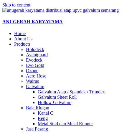
Skip to content
ANUGERAH KARYATAMA
Home
About Us
Products
Holodeck
Avantguard
Evodeck
Evo Gold
Ozone
Aero Hose
Walrus
Galvalum
Galvalum Atap / Spandek / Trimdex
Galvalum Sheet Roll
Hollow Galvalum
Baja Ringan
Kanal C
Reng
Metal Stud dan Metal Runner
Jasa Pasang